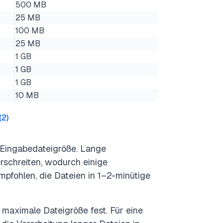
500 MB
25 MB
100 MB
25 MB
1 GB
1 GB
1 GB
10 MB
(
2
)
r Eingabedateigröße. Lange
schreiten, wodurch einige
mpfohlen, die Dateien in 1–2-minütige
 maximale Dateigröße fest. Für eine