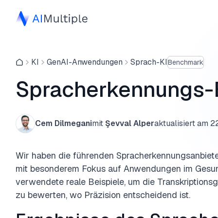
KI
GenAI-Anwendungen
Sprach-KI
Benchmark
Spracherkennungs-
Cem Dilmegani
mit
Şevval Alper
aktualisiert am
22
Wir haben die führenden Spracherkennungsanbiet
mit besonderem Fokus auf Anwendungen im Gesu
verwendete reale Beispiele, um die Transkriptions
zu bewerten, wo Präzision entscheidend ist.