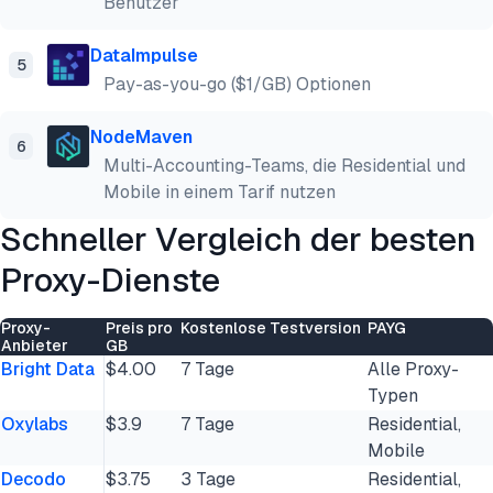
Benutzer
DataImpulse
5
Pay-as-you-go ($1/GB) Optionen
NodeMaven
6
Multi-Accounting-Teams, die Residential und
Mobile in einem Tarif nutzen
Schneller Vergleich der besten
Proxy-Dienste
Proxy-
Preis pro
Kostenlose Testversion
PAYG
Anbieter
GB
Bright Data
$4.00
7 Tage
Alle Proxy-
Typen
Oxylabs
$3.9
7 Tage
Residential,
Mobile
Decodo
$3.75
3 Tage
Residential,