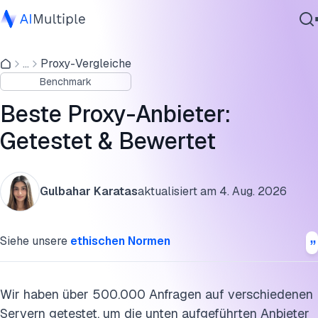
Schneller Vergleich der besten Proxy-Dienste
...
Proxy-Vergleiche
Agentische KI
Proxy-Performance-Benchmark-Ergebnisse
Benchmark
Cybersicherheit
Wie viel kostet ein Proxy?
Daten
Beste Proxy-Anbieter:
Unternehmenssoftware
Beste Proxy-Seiten & Anbieter
Getestet & Bewertet
Dienstleistungen
Proxy-Server-Benchmark-Methodik
Gulbahar Karatas
aktualisiert am
4. Aug. 2026
Was ist ein Proxy-Anbieter?
Kontaktieren
Proxy vs. VPN
Siehe unsere
ethischen Normen
Proxy-Kaufleitfaden
FAQs
Wir haben über 500.000 Anfragen auf verschiedenen
Servern getestet, um die unten aufgeführten Anbieter