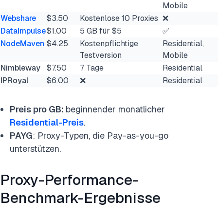
Mobile
Webshare
$3.50
Kostenlose 10 Proxies
❌
DataImpulse
$1.00
5 GB für $5
✅
NodeMaven
$4.25
Kostenpflichtige
Residential,
Testversion
Mobile
Nimbleway
$7.50
7 Tage
Residential
IPRoyal
$6.00
❌
Residential
Preis pro GB:
beginnender monatlicher
Residential-Preis
.
PAYG
: Proxy-Typen, die Pay-as-you-go
unterstützen.
Proxy-Performance-
Benchmark-Ergebnisse