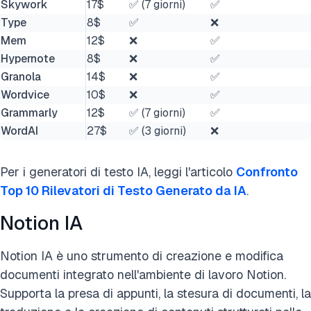
Skywork
17$
✅ (7 giorni)
✅
Type
8$
✅
❌
Mem
12$
❌
✅
Hypernote
8$
❌
✅
Granola
14$
❌
✅
Wordvice
10$
❌
✅
Grammarly
12$
✅ (7 giorni)
✅
WordAI
27$
✅ (3 giorni)
❌
Per i generatori di testo IA, leggi l'articolo
Confronto
Top 10 Rilevatori di Testo Generato da IA
.
Notion IA
Notion IA è uno strumento di creazione e modifica
documenti integrato nell'ambiente di lavoro Notion.
Supporta la presa di appunti, la stesura di documenti, la