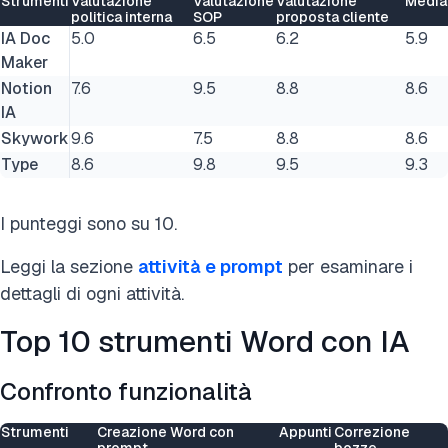
Strumenti
Valutazione
Valutazione
Valutazione
Media
politica interna
SOP
proposta cliente
IA Doc
5.0
6.5
6.2
5.9
Maker
Notion
7.6
9.5
8.8
8.6
IA
Skywork
9.6
7.5
8.8
8.6
Type
8.6
9.8
9.5
9.3
I punteggi sono su 10.
Leggi la sezione
attività e prompt
per esaminare i
dettagli di ogni attività.
Top 10 strumenti Word con IA
Confronto funzionalità
Strumenti
Creazione Word con
Appunti
Correzione