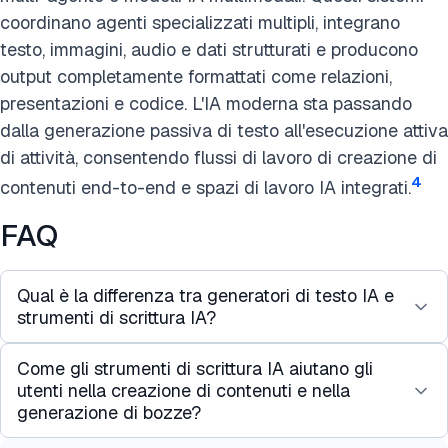
coordinano agenti specializzati multipli, integrano
testo, immagini, audio e dati strutturati e producono
output completamente formattati come relazioni,
presentazioni e codice. L'IA moderna sta passando
dalla generazione passiva di testo all'esecuzione attiva
di attività, consentendo flussi di lavoro di creazione di
4
contenuti end-to-end e spazi di lavoro IA integrati.
FAQ
Qual è la differenza tra generatori di testo IA e
strumenti di scrittura IA?
Come gli strumenti di scrittura IA aiutano gli
La differenza non è assoluta. Molti strumenti
utenti nella creazione di contenuti e nella
moderni combinano entrambe le funzioni.
generazione di bozze?
I generatori di testo
si concentrano sulla