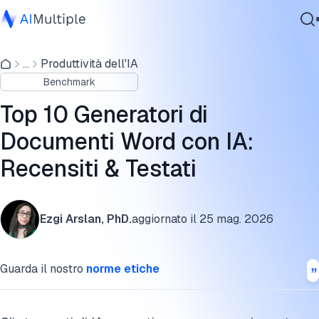
Risultati del benchmark dei generatori di Word con IA
...
Produttività dell'IA
IA Agente
Top 10 strumenti Word con IA
Benchmark
Sicurezza Informatica
Metodologia del benchmark dei generatori di Word con IA
Dati
Top 10 Generatori di
Software Aziendale
Storia dei generatori di documenti Word con IA
Documenti Word con IA:
Servizi
Recensiti & Testati
FAQ
Ulteriori letture
Contattaci
Ezgi Arslan, PhD.
aggiornato il
25 mag. 2026
Cita questa ricerca
Guarda il nostro
norme etiche