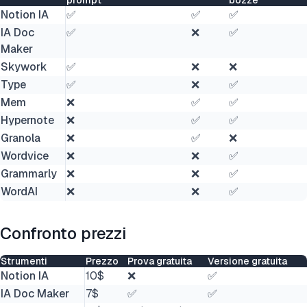
prompt
bozze
Notion IA
✅
✅
✅
IA Doc
✅
❌
✅
Maker
Skywork
✅
❌
❌
Type
✅
❌
✅
Mem
❌
✅
✅
Hypernote
❌
✅
✅
Granola
❌
✅
❌
Wordvice
❌
❌
✅
Grammarly
❌
❌
✅
WordAI
❌
❌
✅
Confronto prezzi
Strumenti
Prezzo
Prova gratuita
Versione gratuita
Notion IA
10$
❌
✅
IA Doc Maker
7$
✅
✅