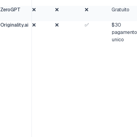
ZeroGPT
❌
❌
❌
Gratuito
Originality.ai
❌
❌
✅
$30
pagamento
unico