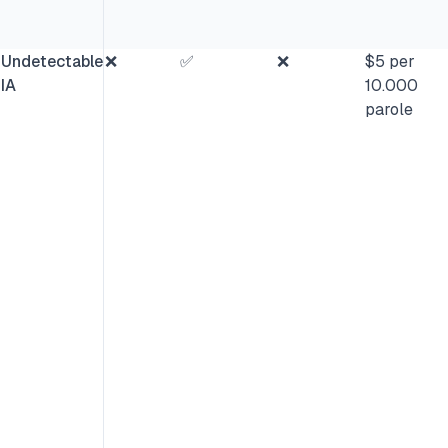
Undetectable
❌
✅
❌
$5 per
IA
10.000
parole