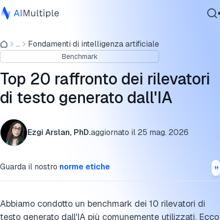
Benchmark degli strumenti di rilevamento dei contenuti IA
...
Fondamenti di intelligenza artificiale
IA Agente
Confronto dei 20 rilevatori di contenuti generati dall'IA più
Benchmark
Sicurezza Informatica
comuni
Dati
Top 20 raffronto dei rilevatori
Possibili ragioni alla base delle differenze
Software Aziendale
di testo generato dall'IA
Servizi
Test sui rilevatori di testo generato dall'IA metodologia
Perché abbiamo bisogno di un rilevatore di testo generato
Ezgi Arslan, PhD.
aggiornato il
25 mag. 2026
dall'IA
Contattaci
Come funzionano i rilevatori di contenuti generati dall'IA
Guarda il nostro
norme etiche
Ulteriori letture
Cita questo benchmark
Abbiamo condotto un benchmark dei 10 rilevatori di
testo generato dall'IA più comunemente utilizzati. Ecco