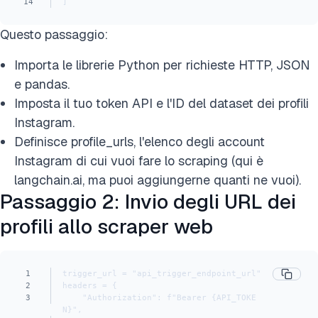
14
]
Questo passaggio:
Importa le librerie Python per richieste HTTP, JSON
e pandas.
Imposta il tuo token API e l'ID del dataset dei profili
Instagram.
Definisce profile_urls, l'elenco degli account
Instagram di cui vuoi fare lo scraping (qui è
langchain.ai, ma puoi aggiungerne quanti ne vuoi).
Passaggio 2: Invio degli URL dei
profili allo scraper web
1
trigger_url = "api_trigger_endpoint_url"
2
headers = {
3
    "Authorization": f"Bearer {API_TOKE
N}",