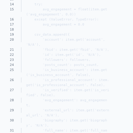
14
    try:
15
        avg_engagement = float(item.get
('avg_engagement', 0.0))
16
    except (ValueError, TypeError):
17
        avg_engagement = 0.0
18
19
    csv_data.append({
20
        'account': item.get('account', 
'N/A'),
21
        'fbid': item.get('fbid', 'N/A'),
22
        'id': item.get('id', 'N/A'),
23
        'followers': followers,
24
        'posts_count': posts_count,
25
        'is_business_account': item.get
('is_business_account', False),
26
        'is_professional_account': item.
get('is_professional_account', False),
27
        'is_verified': item.get('is_veri
fied', False),
28
        'avg_engagement': avg_engagemen
t,
29
        'external_url': item.get('extern
al_url', 'N/A'),
30
        'biography': item.get('biograph
y', 'N/A'),
31
        'full_name': item.get('full_nam