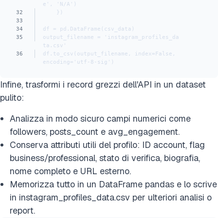
e', 'N/A')
32
    })
33
34
df = pd.DataFrame(csv_data)
35
output_filename = 'instagram_profiles_da
ta.csv'
36
df.to_csv(output_filename, index=False, 
encoding='utf-8-sig')
Infine, trasformi i record grezzi dell'API in un dataset
pulito:
Analizza in modo sicuro campi numerici come
followers, posts_count e avg_engagement.
Conserva attributi utili del profilo: ID account, flag
business/professional, stato di verifica, biografia,
nome completo e URL esterno.
Memorizza tutto in un DataFrame pandas e lo scrive
in instagram_profiles_data.csv per ulteriori analisi o
report.