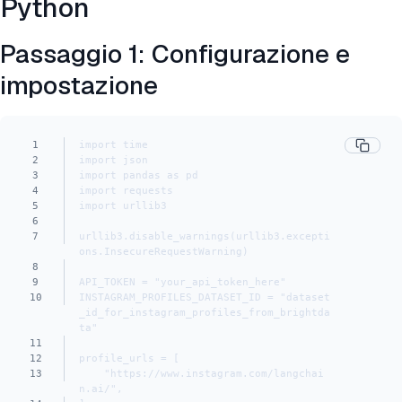
Python
Passaggio 1: Configurazione e
impostazione
1
import time
2
import json
3
import pandas as pd
4
import requests
5
import urllib3
6
7
urllib3.disable_warnings(urllib3.excepti
ons.InsecureRequestWarning)
8
9
API_TOKEN = "your_api_token_here"
10
INSTAGRAM_PROFILES_DATASET_ID = "dataset
_id_for_instagram_profiles_from_brightda
ta"
11
12
profile_urls = [
13
    "https://www.instagram.com/langchai
n.ai/",