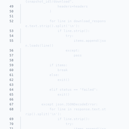
{snapshot_id}/download",
49
                headers=headers
50
            )
51
52
            for line in download_respons
e.text.strip().split('\n'):
53
                if line.strip():
54
                    try:
55
                        items.append(jso
n.loads(line))
56
                    except:
57
                        pass
58
59
            if items:
60
                break
61
            else:
62
                exit()
63
64
            elif status == "failed":
65
                exit()
66
67
        except json.JSONDecodeError:
68
            for line in response.text.st
rip().split('\n'):
69
                if line.strip():
70
                    try:
71
                        items.append(jso