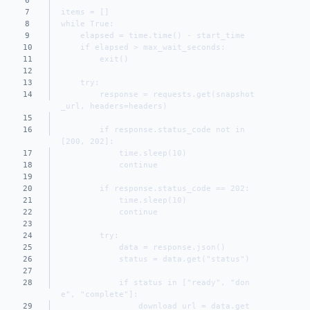
6
7
items = []
8
while True:
9
    elapsed = time.time() - start_time
10
    if elapsed > max_wait_seconds:
11
        exit()
12
13
    try:
14
        response = requests.get(snapshot
_url, headers=headers)
15
16
        if response.status_code not in 
[200, 202]:
17
            time.sleep(10)
18
            continue
19
20
        if response.status_code == 202:
21
            time.sleep(10)
22
            continue
23
24
        try:
25
            data = response.json()
26
            status = data.get("status")
27
28
            if status in ["ready", "don
e", "complete"]:
29
                download_url = data.get