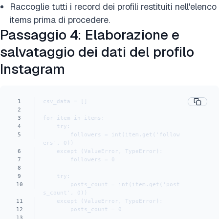
Raccoglie tutti i record dei profili restituiti nell'elenco
items prima di procedere.
Passaggio 4: Elaborazione e
salvataggio dei dati del profilo
Instagram
1
csv_data = []
2
3
for item in items:
4
    try:
5
        followers = int(item.get('follow
ers', 0))
6
    except (ValueError, TypeError):
7
        followers = 0
8
9
    try:
10
        posts_count = int(item.get('post
s_count', 0))
11
    except (ValueError, TypeError):
12
        posts_count = 0
13