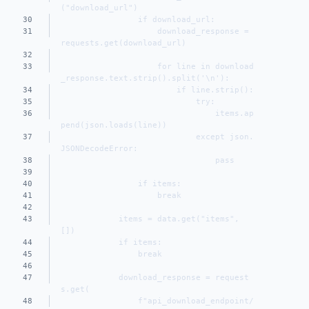
("download_url")
30
                if download_url:
31
                    download_response = 
requests.get(download_url)
32
33
                    for line in download
_response.text.strip().split('\n'):
34
                        if line.strip():
35
                            try:
36
                                items.ap
pend(json.loads(line))
37
                            except json.
JSONDecodeError:
38
                                pass
39
40
                if items:
41
                    break
42
43
            items = data.get("items", 
[])
44
            if items:
45
                break
46
47
            download_response = request
s.get(
48
                f"api_download_endpoint/