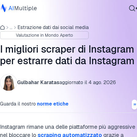
I migliori strumenti di scraping per Instagram del 2026
...
Estrazione dati dai social media
IA Agente
Risultati del benchmark degli scraper di Instagram
Valutazione in Mondo Aperto
Sicurezza Informatica
Rapporto costo-efficienza degli scraper di Instagram per
Dati
I migliori scraper di Instagram
volume mensile
Software Aziendale
per estrarre dati da Instagram
Servizi
Caratteristiche dei migliori scraper di Instagram
API scraper di Instagram vs codice Python
Gulbahar Karatas
aggiornato il
4 ago. 2026
Creare uno scraper per i follower di Instagram con Python
Contattaci
Guarda il nostro
norme etiche
Scraper per post di Instagram (tutorial Python)
Scraper per commenti di Instagram (Python)
Instagram rimane una delle piattaforme più aggressive
Come Instagram rileva gli scraper (perché gli script Pytho
nel bloccare lo
scraping automatizzato
grazie a