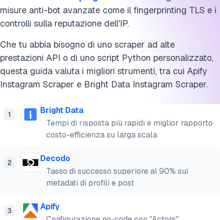
di base falliscono)
misure anti-bot avanzate come il fingerprinting TLS e i
controlli sulla reputazione dell'IP.
Proxy, limiti di frequenza e esecuzione dello scraper di
Instagram su larga scala
Che tu abbia bisogno di uno scraper ad alte
prestazioni API o di uno script Python personalizzato,
Scraper di Instagram utilizzati nel benchmark
questa guida valuta i migliori strumenti, tra cui Apify
Cos'è lo scraping di Instagram?
Instagram Scrap
er e Bright Data Instagram Scraper.
FAQ
Bright Data
1
Cita questo benchmark
Tempi di risposta più rapidi e miglior rapporto
costo-efficienza su larga scala
Decodo
2
Tasso di successo superiore al 90% sui
metadati di profili e post
Apify
3
Configurazione no-code con "Actors"