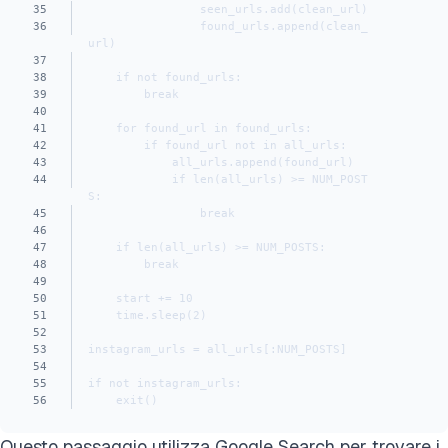
35
                seen_urls.add(clean_url)
36
                found_urls.append(clean_
url)
37
38
    if not found_urls:
39
        break
40
41
    for found_url in found_urls:
42
        if found_url not in all_urls:
43
            all_urls.append(found_url)
44
            if len(all_urls) >= NUM_POST
S:
45
                break
46
47
    if len(all_urls) >= NUM_POSTS:
48
        break
49
50
    start += 10
51
    time.sleep(2)
52
53
instagram_urls = all_urls[:NUM_POSTS]
54
55
if not instagram_urls:
56
    exit()
Questo passaggio utilizza Google Search per trovare i