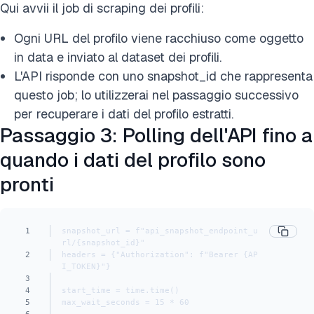
Qui avvii il job di scraping dei profili:
Ogni URL del profilo viene racchiuso come oggetto
in data e inviato al dataset dei profili.
L'API risponde con uno snapshot_id che rappresenta
questo job; lo utilizzerai nel passaggio successivo
per recuperare i dati del profilo estratti.
Passaggio 3: Polling dell'API fino a
quando i dati del profilo sono
pronti
1
snapshot_url = f"api_snapshot_endpoint_u
rl/{snapshot_id}"
2
headers = {"Authorization": f"Bearer {AP
I_TOKEN}"}
3
4
start_time = time.time()
5
max_wait_seconds = 15 * 60