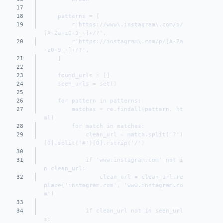
17
18
    patterns = [
19
        r'https://www\.instagram\.com/p/
[A-Za-z0-9_-]+/?',
20
        r'https://instagram\.com/p/[A-Za
-z0-9_-]+/?',
21
    ]
22
23
    found_urls = []
24
    seen_urls = set()
25
26
    for pattern in patterns:
27
        matches = re.findall(pattern, ht
ml)
28
        for match in matches:
29
            clean_url = match.split('?')
[0].split('#')[0].rstrip('/')
30
31
            if 'www.instagram.com' not i
n clean_url:
32
                clean_url = clean_url.re
place('instagram.com', 'www.instagram.co
m')
33
34
            if clean_url not in seen_url
s: