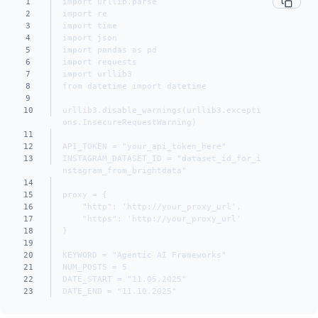
1
import urllib.parse
2
import re
3
import time
4
import json
5
import pandas as pd
6
import requests
7
import urllib3
8
from datetime import datetime
9
10
urllib3.disable_warnings(urllib3.excepti
ons.InsecureRequestWarning)
11
12
API_TOKEN = "your_api_token_here"
13
INSTAGRAM_DATASET_ID = "dataset_id_for_i
nstagram_from_brightdata"
14
15
proxy = {
16
    "http": 'http://your_proxy_url',
17
    "https": 'http://your_proxy_url'
18
}
19
20
KEYWORD = "Agentic AI Frameworks"
21
NUM_POSTS = 5
22
DATE_START = "11.05.2025"
23
DATE_END = "11.10.2025"