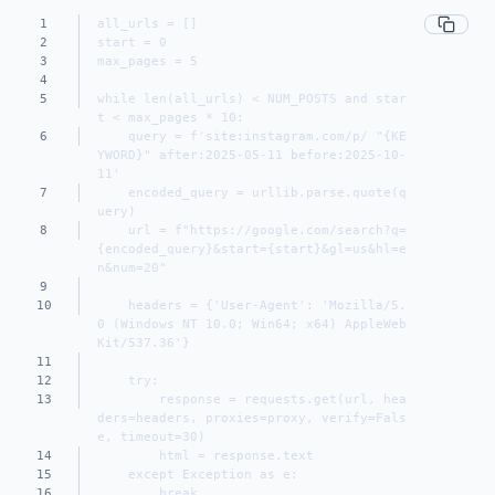
1
all_urls = []
2
start = 0
3
max_pages = 5
4
5
while len(all_urls) < NUM_POSTS and star
t < max_pages * 10:
6
    query = f'site:instagram.com/p/ "{KE
YWORD}" after:2025-05-11 before:2025-10-
11'
7
    encoded_query = urllib.parse.quote(q
uery)
8
    url = f"https://google.com/search?q=
{encoded_query}&start={start}&gl=us&hl=e
n&num=20"
9
10
    headers = {'User-Agent': 'Mozilla/5.
0 (Windows NT 10.0; Win64; x64) AppleWeb
Kit/537.36'}
11
12
    try:
13
        response = requests.get(url, hea
ders=headers, proxies=proxy, verify=Fals
e, timeout=30)
14
        html = response.text
15
    except Exception as e:
16
        break