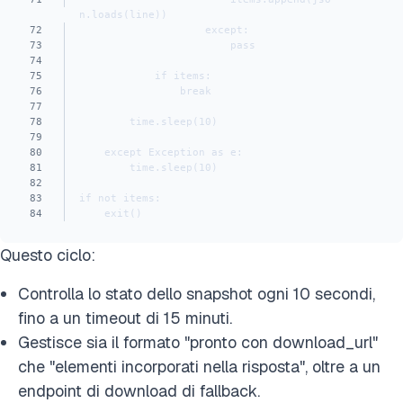
n.loads(line))
72
                    except:
73
                        pass
74
75
            if items:
76
                break
77
78
        time.sleep(10)
79
80
    except Exception as e:
81
        time.sleep(10)
82
83
if not items:
84
    exit()
Questo ciclo:
Controlla lo stato dello snapshot ogni 10 secondi,
fino a un timeout di 15 minuti.
Gestisce sia il formato "pronto con download_url"
che "elementi incorporati nella risposta", oltre a un
endpoint di download di fallback.