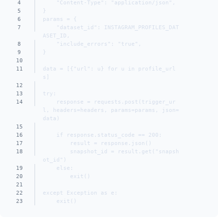
4
    "Content-Type": "application/json",
5
}
6
params = {
7
    "dataset_id": INSTAGRAM_PROFILES_DAT
ASET_ID,
8
    "include_errors": "true",
9
}
10
11
data = [{"url": u} for u in profile_url
s]
12
13
try:
14
    response = requests.post(trigger_ur
l, headers=headers, params=params, json=
data)
15
16
    if response.status_code == 200:
17
        result = response.json()
18
        snapshot_id = result.get("snapsh
ot_id")
19
    else:
20
        exit()
21
22
except Exception as e:
23
    exit()