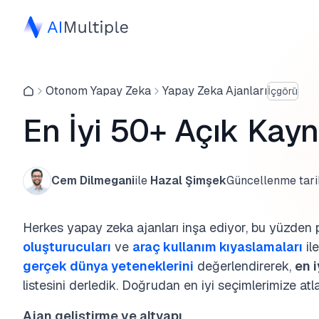
Otonom Yapay Zeka
Yapay Zeka Ajanları
İçgörü
En İyi 50+ Açık Kayn
Cem Dilmegani
ile
Hazal Şimşek
Güncellenme tari
Herkes yapay zeka ajanları inşa ediyor, bu yüzden
oluşturucuları
ve
araç kullanım kıyaslamaları
ile
gerçek dünya yeteneklerini
değerlendirerek,
en 
listesini derledik. Doğrudan en iyi seçimlerimize atla
Ajan geliştirme ve altyapı