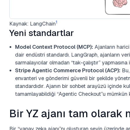
1
Kaynak: LangChain
Yeni standartlar
Model Context Protocol (MCP):
Ajanların haric
dair endüstri standardı. LangGraph, ajanların veri
sarmalayıcılar olmadan “tak-çalıştır” yapmasına 
Stripe Agentic Commerce Protocol (ACP):
Bu, 
envanteri ve gönderimi güvenli bir şekilde yönetm
standardıdır. Ajanın bir sohbet arayüzü içinde kull
tamamlayabildiği “Agentic Checkout”u mümkün kı
Bir YZ ajanı tam olarak 
Bir “yapay zeka ajanı”nı oluşturan şeyin üzerinde an