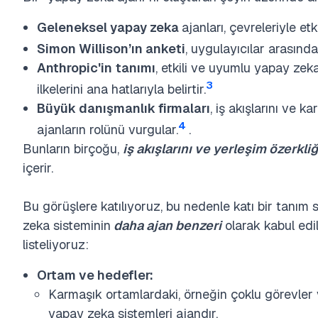
Geleneksel yapay zeka
ajanları, çevreleriyle et
Simon Willison’ın anketi
, uygulayıcılar arasında
Anthropic'in
tanımı
, etkili ve uyumlu yapay zek
3
ilkelerini ana hatlarıyla belirtir.
Büyük danışmanlık firmaları
, iş akışlarını ve 
4
ajanların rolünü vurgular.
.
Bunların birçoğu,
iş akışlarını ve yerleşim özerkliğ
içerir.
Bu görüşlere katılıyoruz, bu nedenle katı bir tanım
zeka sisteminin
daha ajan benzeri
olarak kabul edi
listeliyoruz:
Ortam ve hedefler:
Karmaşık ortamlardaki, örneğin çoklu görevler 
yapay zeka sistemleri ajandır.