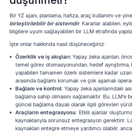
düşünmeli?
Bir YZ ajanı, planlama, hafıza, araç kullanımı ve yin
birleştirilebilir bir sistemdir
. Kararlar alabilen, ey
bilgilere uyum sağlayabilen bir LLM etrafında yapıla
İşte onlar hakkında nasıl düşüneceğiniz:
Özerklik ve iş akışları:
Yapay zeka ajanları, önce
temel görev otomasyonundan, hedef ayrıştırma, be
yapabilen tamamen özerk sistemlere kadar uzanır
arasında bağlamı korumak ve çok aşamalı operasy
Bağlam ve kontrol
: Yapay zeka ajanlarındaki as
bağlama sahip olmasını sağlamaktır. Bu, LLM'e b
güncel bağlama dayalı olarak ilgili görevleri yürü
Araçların entegrasyonu
: Etkili ajanlar oluşturma
kaynaklarıyla sorunsuz entegrasyon gerektirir. L
kaynakları entegre etmeye yardımcı olabilir, ancak