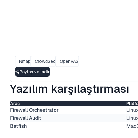
Nmap
CrowdSec
OpenVAS
Paylaş ve İndir
Yazılım karşılaştırması
Araç
Platf
Firewall Orchestrator
Linu
Firewall Audit
Linu
Batfish
Mac