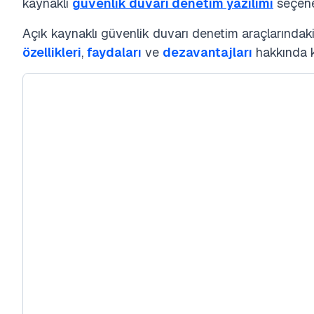
kaynaklı
güvenlik duvarı denetim yazılımı
seçenek
Açık kaynaklı güvenlik duvarı denetim araçlarındaki
özellikleri
,
faydaları
ve
dezavantajları
hakkında k