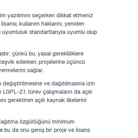
im yazılımını seçerken dikkat etmeniz
lisansı, kullanım haklarını, yeniden
ve uyumluluk standartlarıyla uyumlu olup
stır; çünkü bu, yasal gerekliliklere
 teşvik ederken, projelerine üçüncü
vermelerini sağlar.
n değiştirilmesine ve dağıtılmasına izin
e LGPL-2.1, türev çalışmaların da açık
nı gerektiren açık kaynak ilkelerini
ve dağıtma özgürlüğünü minimum
 ve bu da onu geniş bir proje ve lisans