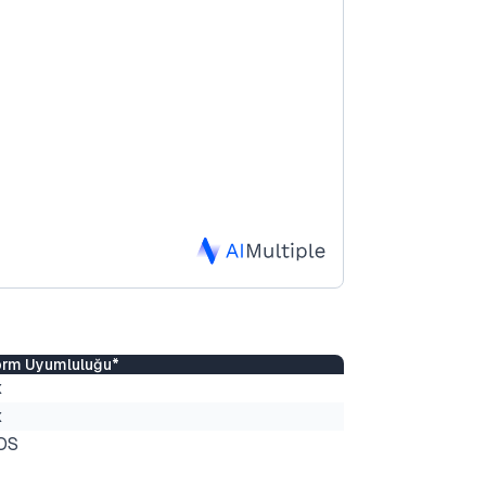
orm Uyumluluğu*
x
x
OS