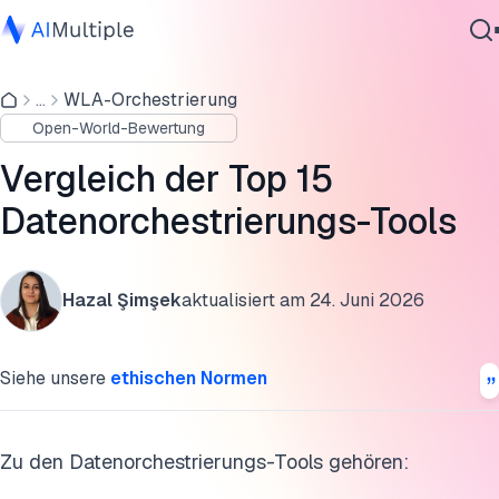
Ausgewählte Tools für die Datenorchestrierung im
Unternehmen
...
WLA-Orchestrierung
Agentische KI
Open-World-Bewertung
Cybersicherheit
Open-Source-Datenorchestrierungs-Tools
Daten
Vergleich der Top 15
Auswahlkriterien für Datenorchestrierungs-Tools
Unternehmenssoftware
Datenorchestrierungs-Tools
Dienstleistungen
Was ist Datenorchestrierung?
Was ist ETL-Orchestrierung?
Hazal Şimşek
aktualisiert am
24. Juni 2026
Datenorchestrierung vs. ETL-Orchestrierungs-Tools
Kontaktieren
Siehe unsere
ethischen Normen
FAQs
Weiterführende Literatur
Zu den Datenorchestrierungs-Tools gehören:
Diese Forschung zitieren