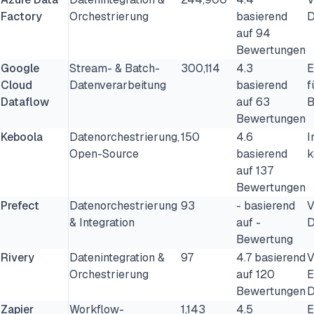
Factory
Orchestrierung
basierend
D
auf 94
Bewertungen
Google
Stream- & Batch-
300,114
4.3
E
Cloud
Datenverarbeitung
basierend
f
Dataflow
auf 63
B
Bewertungen
Keboola
Datenorchestrierung,
150
4.6
I
Open-Source
basierend
k
auf 137
Bewertungen
Prefect
Datenorchestrierung
93
- basierend
V
& Integration
auf -
D
Bewertung
Rivery
Datenintegration &
97
4.7 basierend
V
Orchestrierung
auf 120
E
Bewertungen
D
Zapier
Workflow-
1,143
4.5
E