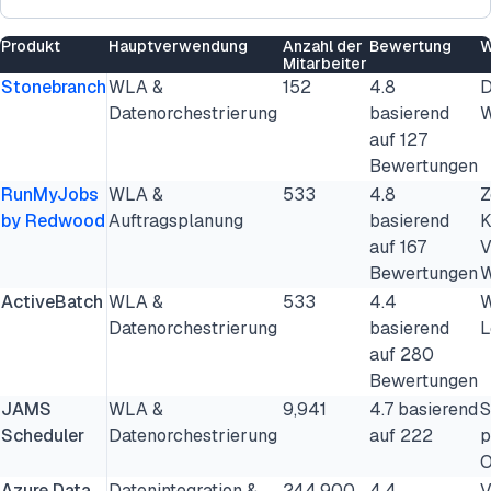
Produkt
Hauptverwendung
Anzahl der
Bewertung
W
Mitarbeiter
Stonebranch
WLA &
152
4.8
D
Datenorchestrierung
basierend
W
auf 127
Bewertungen
RunMyJobs
WLA &
533
4.8
Z
by Redwood
Auftragsplanung
basierend
K
auf 167
V
Bewertungen
W
ActiveBatch
WLA &
533
4.4
W
Datenorchestrierung
basierend
L
auf 280
Bewertungen
JAMS
WLA &
9,941
4.7 basierend
S
Scheduler
Datenorchestrierung
auf 222
p
O
Azure Data
Datenintegration &
244,900
4.4
V