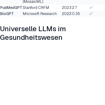
(MosaicML)
PubMedGPT
Stanford CRFM
2023
2.7
✅
BioGPT
Microsoft Research
2022
0.35
✅
Universelle LLMs im
Gesundheitswesen