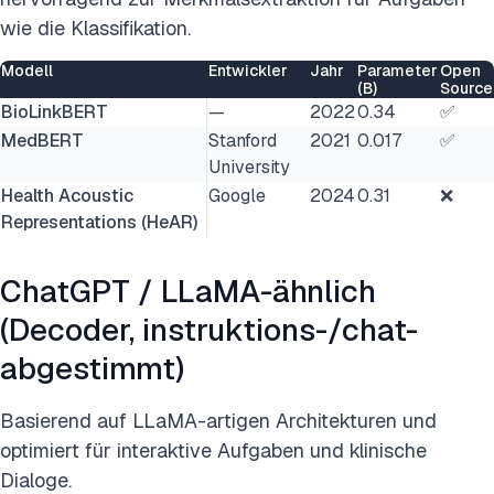
wie die Klassifikation.
Modell
Entwickler
Jahr
Parameter
Open
(B)
Source
BioLinkBERT
—
2022
0.34
✅
MedBERT
Stanford
2021
0.017
✅
University
Health Acoustic
Google
2024
0.31
❌
Representations (HeAR)
ChatGPT / LLaMA-ähnlich
(Decoder, instruktions-/chat-
abgestimmt)
Basierend auf LLaMA-artigen Architekturen und
optimiert für interaktive Aufgaben und klinische
Dialoge.