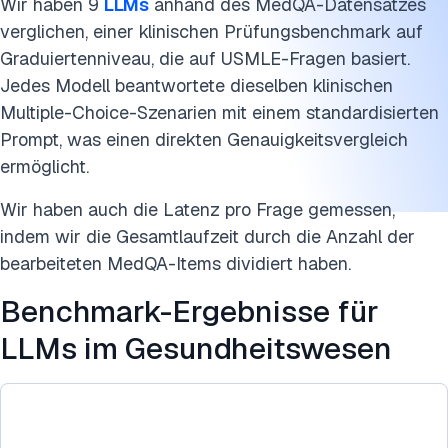
Benchmark-Datenquellen für LLMs im Gesundheitswesen
Wir haben 9
LLMs
anhand des MedQA-Datensatzes
verglichen, einer klinischen Prüfungsbenchmark auf
Diese Forschung zitieren
Graduiertenniveau, die auf USMLE-Fragen basiert.
Jedes Modell beantwortete dieselben klinischen
Multiple-Choice-Szenarien mit einem standardisierten
Prompt, was einen direkten Genauigkeitsvergleich
ermöglicht.
Wir haben auch die Latenz pro Frage gemessen,
indem wir die Gesamtlaufzeit durch die Anzahl der
bearbeiteten MedQA-Items dividiert haben.
Benchmark-Ergebnisse für
LLMs im Gesundheitswesen