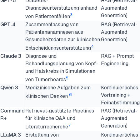
GPT-5
Diabetes-
RAG (Retrieval-
Diagnoseunterstützung anhand
Augmented
3
Generation)
von Patientenfällen
GPT‑4
Zusammenfassung von
RAG (Retrieval-
Patientenanamnesen aus
Augmented
Gesundheitsdaten zur klinischen
Generation)
4
Entscheidungsunterstützung
Claude 3
Diagnose und
RAG + Prompt
Behandlungsplanung von Kopf-
Engineering
und Halskrebs in Simulationen
5
von Tumorboards
Qwen 3
Medizinische Aufgaben zum
Kontinuierliches
6
Vortraining +
klinischen Denken
Feinabstimmung
Command
Retrieval-gestützte Pipelines
RAG (Retrieval-
R+
für klinische Q&A und
Augmented
7
Generation)
Literaturrecherche
LLaMA 3
Erstellung von
Kontinuierliches