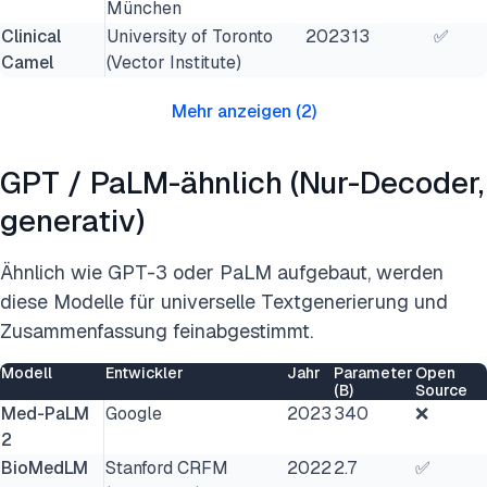
München
Clinical
University of Toronto
2023
13
✅
Camel
(Vector Institute)
Mehr anzeigen
(
2
)
GPT / PaLM-ähnlich (Nur-Decoder,
generativ)
Ähnlich wie GPT-3 oder PaLM aufgebaut, werden
diese Modelle für universelle Textgenerierung und
Zusammenfassung feinabgestimmt.
Modell
Entwickler
Jahr
Parameter
Open
(B)
Source
Med-PaLM
Google
2023
340
❌
2
BioMedLM
Stanford CRFM
2022
2.7
✅