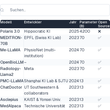
Modell
Entwickler
Jahr
Parameter
Open
(B)
Source
Polaris 3.0
Hippocratic KI
2025
4200
❌
MEDITRON-
EPFL (Swiss KI Lab)
2023
70
✅
70B
Me-LLaMA
PhysioNet (multi-
2024
70
✅
institution)
OpenBioLLM
–
2024
70
✅
Radiology-
Meta
2023
70
✅
Llama2
PMC-LLaMA
Shanghai KI Lab & SJTU
2024
13
✅
ChatDoctor
UT Southwestern &
2023
13
✅
collaborators
Asclepius
KAIST & Yonsei Univ.
2023
13
✅
MedAlpaca
Technische Universität
2023
13
✅