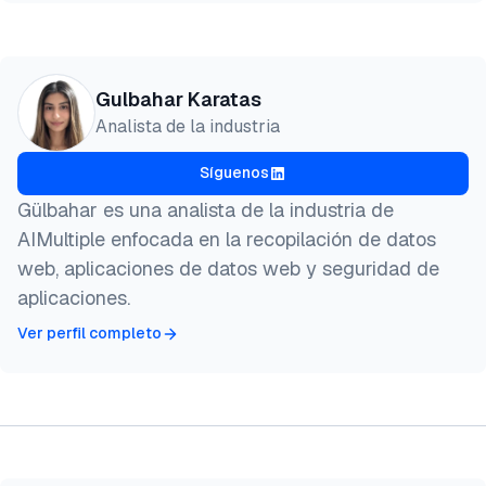
Vista previa
HTML
Copiar
@misc{karatas2026,

Gulbahar Karatas
  author = {Karatas, Gulbahar},

Analista de la industria
  title  = {{Mejores conjuntos de datos de YouTube
  year   = {2026},

Síguenos
  month  = may,

  howpublished    = {\url{https://aimultiple.com/yo
Gülbahar es una analista de la industria de
  note   = {AIMultiple. Recuperado el 11 de Mayo de
AIMultiple enfocada en la recopilación de datos
}
web, aplicaciones de datos web y seguridad de
aplicaciones.
Ver perfil completo