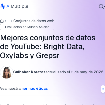
Comparación de precios de los mejores conjuntos de datos
de YouTube
...
Conjuntos de datos web
IA agencial
Evaluación en Mundo Abierto
Ciberseguridad
Bright Data vs Grepsr: Comparación de campos del
Datos
conjunto de datos de canales de YouTube
Mejores conjuntos de datos
Software empresarial
de YouTube: Bright Data,
Revisión detallada de los principales proveedores de
Servicios
conjuntos de datos de YouTube
Oxylabs y Grepsr
¿Qué tipos de datos se incluyen en los conjuntos de datos
de YouTube?
Contáctanos
Gulbahar Karatas
actualizado el
11 de may. de 2026
Cita esta investigación
Vea nuestra
normas éticas