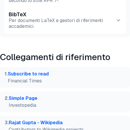
secondo lo stile APA 7ª.
BibTeX
Anteprima
HTML
Copia
Per documenti LaTeX e gestori di riferimenti
accademici.
Anteprima
HTML
Copia
Collegamenti di riferimento
@misc{dilmegani2026,

  author = {Dilmegani, Cem},

  title  = {{Il futuro della consulenza gestionale:
1
.
Subscribe to read
  year   = {2026},

Financial Times
  month  = mar,

  howpublished    = {\url{https://aimultiple.com/f
  note   = {AIMultiple. Consultato il 16 Marzo 2026
2
.
Simple Page
}
Investopedia
3
.
Rajat Gupta - Wikipedia
Contributors to Wikimedia projects