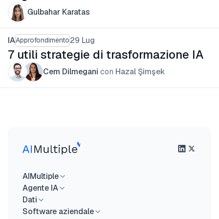
Gulbahar Karatas
IA
29 Lug
Approfondimento
7 utili strategie di trasformazione IA
Cem Dilmegani
con
Hazal Şimşek
AIMultiple
Agente IA
Dati
Software aziendale