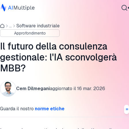
Perché non si sente parlare della disruption della
consulenza gestionale?
...
Software industriale
IA Agente
Approfondimento
Sicurezza Informatica
Quali sono le USP dei consulenti di gestione?
Dati
Il futuro della consulenza
Come cambieranno queste USP?
Software Aziendale
gestionale: l'IA sconvolgerà
Servizi
Cosa riserva il futuro ai consulenti di gestione?
MBB?
Cita questa ricerca
Contattaci
Cem Dilmegani
aggiornato il
16 mar. 2026
Guarda il nostro
norme etiche