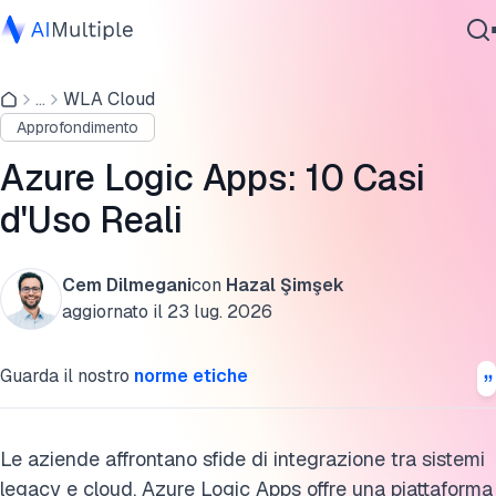
Panoramica di Azure Logic Apps
...
WLA Cloud
IA Agente
I 10 migliori casi d'uso di Azure Logic Apps
Approfondimento
Sicurezza Informatica
Vantaggi di Azure Logic Apps
Dati
Azure Logic Apps: 10 Casi
Software Aziendale
Lavorare con Azure Logic Apps
d'Uso Reali
Servizi
FAQ
Cem Dilmegani
con
Hazal Şimşek
Ulteriori letture
aggiornato il
23 lug. 2026
Contattaci
Cita questa ricerca
Guarda il nostro
norme etiche
Le aziende affrontano sfide di integrazione tra sistemi
legacy e cloud. Azure Logic Apps offre una piattaforma