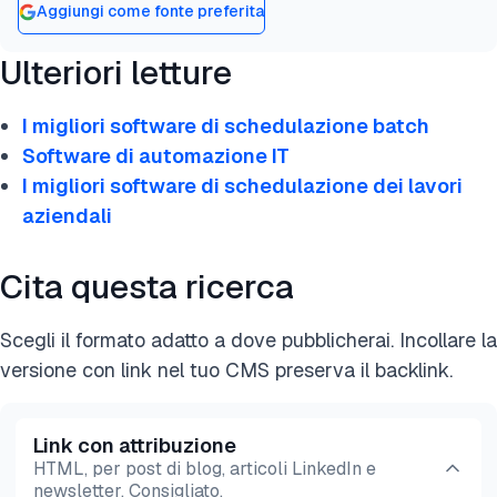
Aggiungi come fonte preferita
integrare un'ampia gamma di servizi di terze parti
e sistemi interni nei tuoi flussi di lavoro, fornendo
Ulteriori letture
una soluzione di integrazione su misura con una
singola app per la logica.
I migliori software di schedulazione batch
Software di automazione IT
I migliori software di schedulazione dei lavori
aziendali
Cita questa ricerca
Scegli il formato adatto a dove pubblicherai. Incollare la
versione con link nel tuo CMS preserva il backlink.
Link con attribuzione
HTML, per post di blog, articoli LinkedIn e
newsletter. Consigliato.