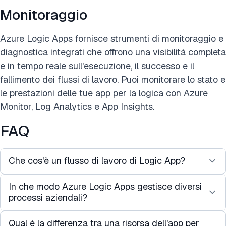
Monitoraggio
Azure Logic Apps fornisce strumenti di monitoraggio e
diagnostica integrati che offrono una visibilità completa
e in tempo reale sull'esecuzione, il successo e il
fallimento dei flussi di lavoro. Puoi monitorare lo stato e
le prestazioni delle tue app per la logica con Azure
Monitor, Log Analytics e App Insights.
FAQ
Che cos'è un flusso di lavoro di Logic App?
In che modo Azure Logic Apps gestisce diversi
Un flusso di lavoro di Logic App è una serie di
processi aziendali?
passaggi automatizzati attivati da un evento, che
ti consente di creare processi sofisticati. Ad
Qual è la differenza tra una risorsa dell'app per
Azure Logic Apps aiuta ad automatizzare e