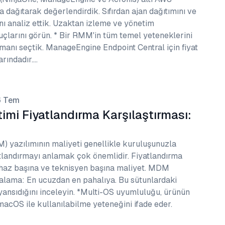
 dağıtarak değerlendirdik. Sıfırdan ajan dağıtımını ve
ını analiz ettik. Uzaktan izleme ve yönetim
uçlarını görün. * Bir RMM'in tüm temel yeteneklerini
anı seçtik. ManageEngine Endpoint Central için fiyat
tarındadır.…
6 Tem
imi Fiyatlandırma Karşılaştırması:
) yazılımının maliyeti genellikle kuruluşunuzla
atlandırmayı anlamak çok önemlidir. Fiyatlandırma
Cihaz başına ve teknisyen başına maliyet. MDM
Sıralama: En ucuzdan en pahalıya. Bu sütunlardaki
l yansıdığını inceleyin. *Multi-OS uyumluluğu, ürünün
acOS ile kullanılabilme yeteneğini ifade eder.