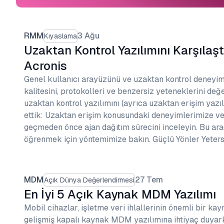
RMM
3 Ağu
Kıyaslama
Uzaktan Kontrol Yazılımını Karşılaşt
Acronis
Genel kullanıcı arayüzünü ve uzaktan kontrol deneyimi
kalitesini, protokolleri ve benzersiz yeteneklerini değ
uzaktan kontrol yazılımını (ayrıca uzaktan erişim yazılı
ettik: Uzaktan erişim konusundaki deneyimlerimize v
geçmeden önce ajan dağıtım sürecini inceleyin. Bu ar
öğrenmek için yöntemimize bakın. Güçlü Yönler Yeters
MDM
27 Tem
Açık Dünya Değerlendirmesi
En İyi 5 Açık Kaynak MDM Yazılımı
Mobil cihazlar, işletme veri ihlallerinin önemli bir kayn
gelişmiş kapalı kaynak MDM yazılımına ihtiyaç duyarke