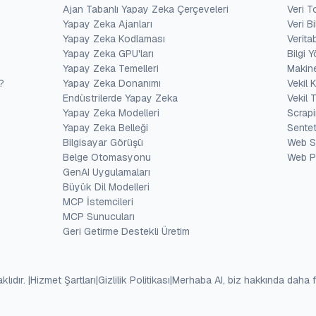
Ajan Tabanlı Yapay Zeka Çerçeveleri
Veri 
Yapay Zeka Ajanları
Veri Bi
Yapay Zeka Kodlaması
Verita
Yapay Zeka GPU'ları
Bilgi 
Yapay Zeka Temelleri
Makine
?
Yapay Zeka Donanımı
Vekil K
Endüstrilerde Yapay Zeka
Vekil T
Yapay Zeka Modelleri
Scrapi
Yapay Zeka Belleği
Sentet
Bilgisayar Görüşü
Web S
Belge Otomasyonu
Web Pr
GenAI Uygulamaları
Büyük Dil Modelleri
MCP İstemcileri
MCP Sunucuları
Geri Getirme Destekli Üretim
lıdır.
|
Hizmet Şartları
|
Gizlilik Politikası
|
Merhaba AI, biz hakkında daha fa