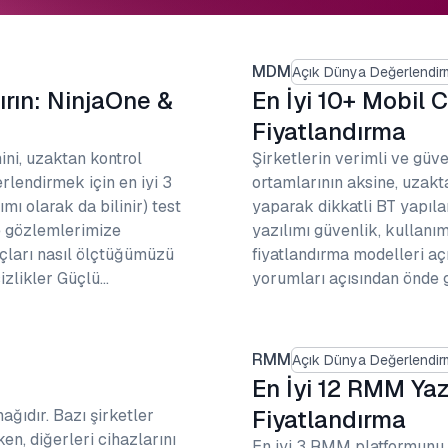
MDM
Açık Dünya Değerlendir
ırın: NinjaOne &
En İyi 10+ Mobil C
Fiyatlandırma
ni, uzaktan kontrol
Şirketlerin verimli ve güv
erlendirmek için en iyi 3
ortamlarının aksine, uzakta
mı olarak da bilinir) test
yaparak dikkatli BT yapıla
e gözlemlerimize
yazılımı güvenlik, kullanım 
açları nasıl ölçtüğümüzü
fiyatlandırma modelleri açı
izlikler Güçlü…
yorumları açısından önde g
RMM
Açık Dünya Değerlendir
En İyi 12 RMM Yazı
Fiyatlandırma
ağıdır. Bazı şirketler
n, diğerleri cihazlarını
En iyi 3 RMM platformunu 