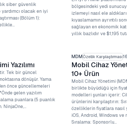
lık siber güvenlik
bölgesindeki yedi sunucuya
yardımcı olacak en iyi
izlemeyi nasıl ele aldıklar
aştırması (Bölüm 1):
kıyaslamamın ayrıntılı son
llikle…
sağlayan en ekonomik katm
yıllık bazlıdır ve $1,195 tu
MDM
1
Özellik Karşılaştırması
mi Yazılımı
Mobil Cihaz Yönet
10+ Ürün
ir. Tek bir güncel
 noktasına dönüşür. Yama
Mobil Cihaz Yönetimi (MDM
eden önce güncellemeleri
birlikte büyüdüğü için fiy
 *Önde gelen yazılım
modelleri şunları içerir: 
talama puanlara (5 puanlık
ürünlerini karşılaştırın: 
n. NinjaOne,…
özelliklerin fiyatlara nası
iOS, Android, Windows ve m
Sıralama: Sponsorlu…