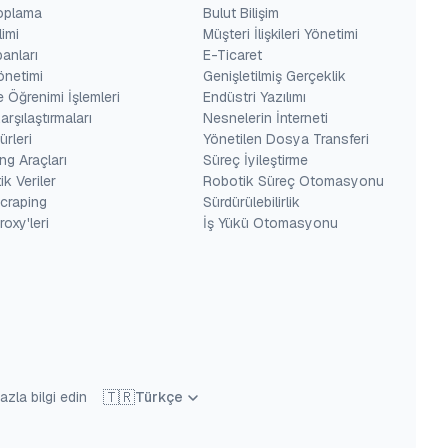
Toplama
Bulut Bilişim
limi
Müşteri İlişkileri Yönetimi
banları
E-Ticaret
Yönetimi
Genişletilmiş Gerçeklik
 Öğrenimi İşlemleri
Endüstri Yazılımı
arşılaştırmaları
Nesnelerin İnterneti
ürleri
Yönetilen Dosya Transferi
ng Araçları
Süreç İyileştirme
ik Veriler
Robotik Süreç Otomasyonu
craping
Sürdürülebilirlik
oxy'leri
İş Yükü Otomasyonu
🇹🇷
zla bilgi edin
Türkçe