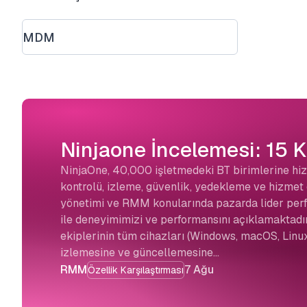
MDM
Ninjaone İncelemesi: 15 
NinjaOne, 40,000 işletmedeki BT birimlerine hiz
kontrolü, izleme, güvenlik, yedekleme ve hizmet 
yönetimi ve RMM konularında pazarda lider perf
ile deneyimimizi ve performansını açıklamaktadır
ekiplerinin tüm cihazları (Windows, macOS, Linux
izlemesine ve güncellemesine…
RMM
7 Ağu
Özellik Karşılaştırması