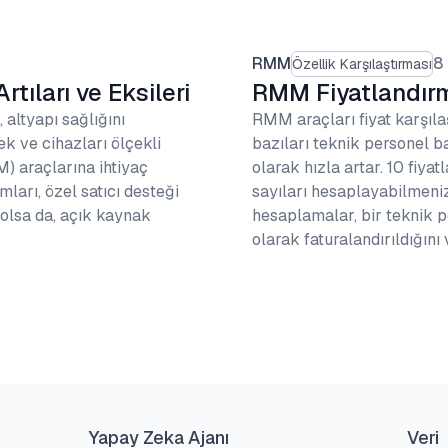
RMM
8
Özellik Karşılaştırması
tıları ve Eksileri
RMM Fiyatlandırma
 altyapı sağlığını
RMM araçları fiyat karşılaş
k ve cihazları ölçekli
bazıları teknik personel ba
) araçlarına ihtiyaç
olarak hızla artar. 10 fiy
arı, özel satıcı desteği
sayıları hesaplayabilmeniz
 olsa da, açık kaynak
hesaplamalar, bir teknik pe
olarak faturalandırıldığını 
Yapay Zeka Ajanı
Veri