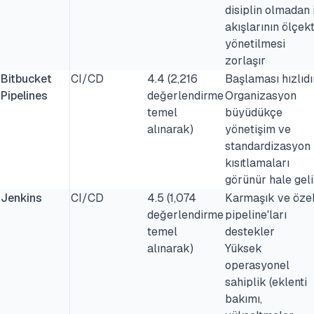
disiplin olmadan 
akışlarının ölçek
yönetilmesi
zorlaşır
Bitbucket
CI/CD
4.4 (2,216
Başlaması hızlıdı
Pipelines
değerlendirme
Organizasyon
temel
büyüdükçe
alınarak)
yönetişim ve
standardizasyon
kısıtlamaları
görünür hale geli
Jenkins
CI/CD
4.5 (1,074
Karmaşık ve öze
değerlendirme
pipeline'ları
temel
destekler
alınarak)
Yüksek
operasyonel
sahiplik (eklenti
bakımı,