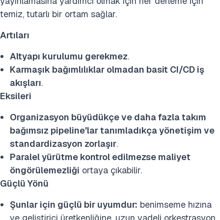
yayınlamasına yardımcı olmak için her derleme için
temiz, tutarlı bir ortam sağlar.
Artıları
Altyapı kurulumu gerekmez
.
Karmaşık bağımlılıklar olmadan basit CI/CD iş
akışları
.
Eksileri
Organizasyon büyüdükçe ve daha fazla takım
bağımsız pipeline'lar tanımladıkça yönetişim ve
standardizasyon zorlaşır
.
Paralel yürütme kontrol edilmezse maliyet
öngörülemezliği
ortaya çıkabilir.
Güçlü Yönü
Şunlar için güçlü bir uyumdur:
benimseme hızına
ve geliştirici üretkenliğine, uzun vadeli orkestrasyon