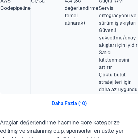
AWS
CI/CD
4.4 (80
Güçlü IAM
Codepipeline
değerlendirme
Servis
temel
entegrasyonu ve
alınarak)
sürüm iş akışları
Güvenli
yükseltme/onay
akışları için iyidir
Satıcı
kilitlenmesini
artırır
Çoklu bulut
stratejileri için
daha az uygundur
Daha Fazla
(
10
)
Araçlar değerlendirme hacmine göre kategorize
edilmiş ve sıralanmış olup, sponsorlar en üstte yer