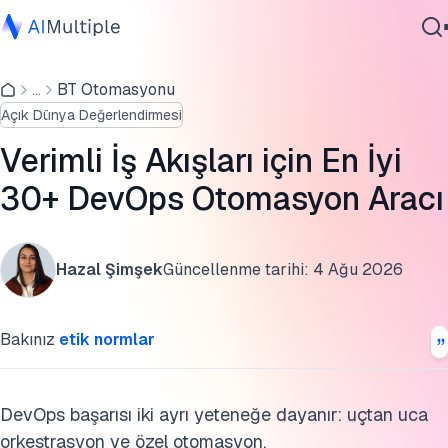
Uçtan uca DevOps otomasyonu için araç zinciri
entegrasyonu
...
BT Otomasyonu
Ajanik Yapay Zeka
Açık Dünya Değerlendirmesi
Siber güvenlik
Araç zinciri entegrasyon araçları
Veri
Verimli İş Akışları için En İyi
DevOps otomasyon araçları
Kurumsal Yazılım
30+ DevOps Otomasyon Aracı
Hizmetler
DevOps otomasyonu nedir?
Doğru DevOps otomasyon aracı nasıl seçilir
Hazal Şimşek
Güncellenme tarihi:
4 Ağu 2026
DevOps trendlerine genel bakış
Bize Ulaşın
Bakınız
etik normlar
Hangi DevOps süreçleri otomatikleştirilmeli?
DevOps orkestrasyonu vs otomasyonu
DevOps başarısı iki ayrı yeteneğe dayanır: uçtan uca
DevOps otomasyonunun faydaları
orkestrasyon ve özel otomasyon.