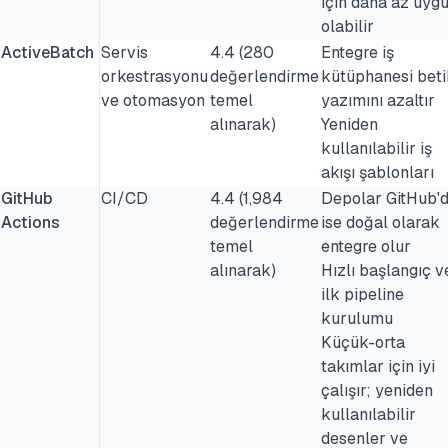
için daha az uyg
olabilir
ActiveBatch
Servis
4.4 (280
Entegre iş
orkestrasyonu
değerlendirme
kütüphanesi bet
ve otomasyon
temel
yazımını azaltır
alınarak)
Yeniden
kullanılabilir iş
akışı şablonları
GitHub
CI/CD
4.4 (1,984
Depolar GitHub'
Actions
değerlendirme
ise doğal olarak
temel
entegre olur
alınarak)
Hızlı başlangıç v
ilk pipeline
kurulumu
Küçük-orta
takımlar için iyi
çalışır; yeniden
kullanılabilir
desenler ve