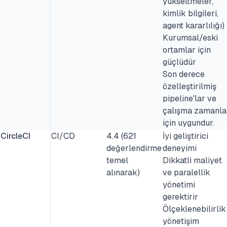
yükseltmeler,
kimlik bilgileri,
agent kararlılığı)
Kurumsal/eski
ortamlar için
güçlüdür
Son derece
özelleştirilmiş
pipeline'lar ve
çalışma zamanla
için uygundur.
CircleCI
CI/CD
4.4 (621
İyi geliştirici
değerlendirme
deneyimi
temel
Dikkatli maliyet
alınarak)
ve paralellik
yönetimi
gerektirir
Ölçeklenebilirlik
yönetişim