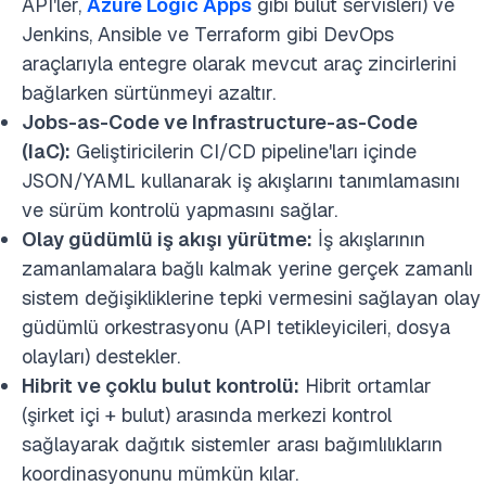
API'ler,
Azure Logic Apps
gibi bulut servisleri) ve
Jenkins, Ansible ve Terraform gibi DevOps
araçlarıyla entegre olarak mevcut araç zincirlerini
bağlarken sürtünmeyi azaltır.
Jobs-as-Code ve Infrastructure-as-Code
(IaC):
Geliştiricilerin CI/CD pipeline'ları içinde
JSON/YAML kullanarak iş akışlarını tanımlamasını
ve sürüm kontrolü yapmasını sağlar.
Olay güdümlü iş akışı yürütme:
İş akışlarının
zamanlamalara bağlı kalmak yerine gerçek zamanlı
sistem değişikliklerine tepki vermesini sağlayan olay
güdümlü orkestrasyonu (API tetikleyicileri, dosya
olayları) destekler.
Hibrit ve çoklu bulut kontrolü:
Hibrit ortamlar
(şirket içi + bulut) arasında merkezi kontrol
sağlayarak dağıtık sistemler arası bağımlılıkların
koordinasyonunu mümkün kılar.