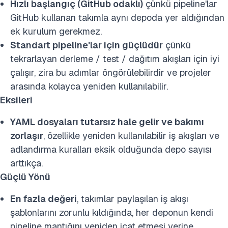
Hızlı başlangıç (GitHub odaklı)
çünkü pipeline'lar
GitHub kullanan takımla aynı depoda yer aldığından
ek kurulum gerekmez.
Standart pipeline'lar için güçlüdür
çünkü
tekrarlayan derleme / test / dağıtım akışları için iyi
çalışır, zira bu adımlar öngörülebilirdir ve projeler
arasında kolayca yeniden kullanılabilir.
Eksileri
YAML dosyaları tutarsız hale gelir ve bakımı
zorlaşır
, özellikle yeniden kullanılabilir iş akışları ve
adlandırma kuralları eksik olduğunda depo sayısı
arttıkça.
Güçlü Yönü
En fazla değeri
, takımlar paylaşılan iş akışı
şablonlarını zorunlu kıldığında, her deponun kendi
pipeline mantığını yeniden icat etmesi yerine