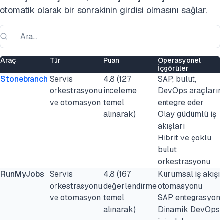
otomatik olarak bir sonrakinin girdisi olmasını sağlar.
Araç
Tür
Puan
Operasyonel
İçgörüler
Stonebranch
Servis
4.8 (127
SAP, bulut,
orkestrasyonu
inceleme
DevOps araçları
ve otomasyon
temel
entegre eder
alınarak)
Olay güdümlü iş
akışları
Hibrit ve çoklu
bulut
orkestrasyonu
RunMyJobs
Servis
4.8 (167
Kurumsal iş akışı
orkestrasyonu
değerlendirme
otomasyonu
ve otomasyon
temel
SAP entegrasyo
alınarak)
Dinamik DevOps