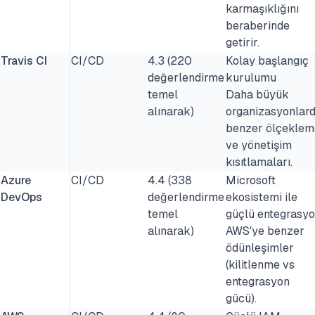
karmaşıklığını
beraberinde
getirir.
Travis CI
CI/CD
4.3 (220
Kolay başlangıç
değerlendirme
kurulumu
temel
Daha büyük
alınarak)
organizasyonlar
benzer ölçeklem
ve yönetişim
kısıtlamaları.
Azure
CI/CD
4.4 (338
Microsoft
DevOps
değerlendirme
ekosistemi ile
temel
güçlü entegrasy
alınarak)
AWS'ye benzer
ödünleşimler
(kilitlenme vs
entegrasyon
gücü).