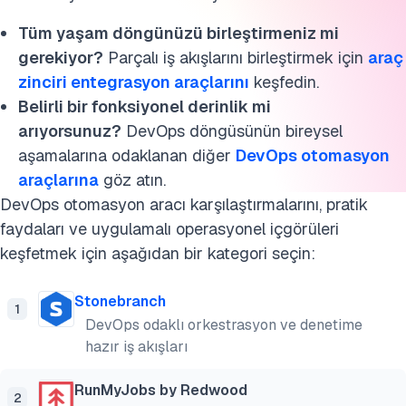
DevOps otomasyonu KPI'ları
Tüm yaşam döngünüzü birleştirmeniz mi
gerekiyor?
Parçalı iş akışlarını birleştirmek için
araç
SSS'ler
zinciri entegrasyon araçlarını
keşfedin.
Bu araştırmayı kaynak gösterin
Belirli bir fonksiyonel derinlik mi
arıyorsunuz?
DevOps döngüsünün bireysel
aşamalarına odaklanan diğer
DevOps otomasyon
araçlarına
göz atın.
DevOps otomasyon aracı karşılaştırmalarını, pratik
faydaları ve uygulamalı operasyonel içgörüleri
keşfetmek için aşağıdan bir kategori seçin:
Stonebranch
1
DevOps odaklı orkestrasyon ve denetime
hazır iş akışları
RunMyJobs by Redwood
2