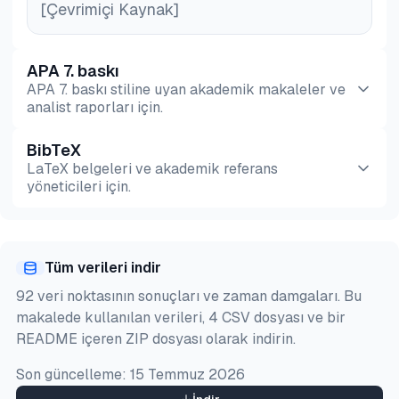
[Çevrimiçi Kaynak]
APA 7. baskı
APA 7. baskı stiline uyan akademik makaleler ve
analist raporları için.
BibTeX
Önizleme
HTML
Kopyala
LaTeX belgeleri ve akademik referans
yöneticileri için.
Önizleme
HTML
Kopyala
Tüm verileri indir
@misc{simsek2026,

92 veri noktasının sonuçları ve zaman damgaları. Bu
  author = {Şimşek, Hazal},

makalede kullanılan verileri, 4 CSV dosyası ve bir
  title  = {{En Önemli 18 Süreç KPI'sı ile Süreç Pe
README içeren ZIP dosyası olarak indirin.
  year   = {2026},

  month  = jul,

Son güncelleme:
15 Temmuz 2026
  howpublished    = {\url{https://aimultiple.com/pr
  note   = {AIMultiple. Erişim tarihi: 14 Temmuz 20