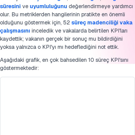
süresini
ve
uyumluluğunu
değerlendirmeye yardımcı
En yaygın 5 KPI nedir?
olur. Bu metriklerden hangilerinin pratikte en önemli
Daha fazla bilgi
olduğunu göstermek için, 52
süreç madenciliği vaka
çalışmasını
inceledik ve vakalarda belirtilen KPI'ları
Bu benchmarkı kaynak gösterin
kaydettik; vakanın gerçek bir sonuç mu bildirdiğini
yoksa yalnızca o KPI'yı mı hedeflediğini not ettik.
Aşağıdaki grafik, en çok bahsedilen 10 süreç KPI'sını
göstermektedir: