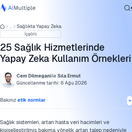
Hasta Bakımı
...
Sağlıkta Yapay Zeka
Ajanik Yapay Zeka
Tıbbi görüntüleme ve teşhis
İçgörü
Siber güvenlik
Araştırma ve geliştirme
Veri
25 Sağlık Hizmetlerinde
Kurumsal Yazılım
Sağlık hizmeti yönetimi
Yapay Zeka Kullanım Örnekleri
Hizmetler
Sağlık hizmetlerinde hiperotomasyon
Cem Dilmegani
ile
Sıla Ermut
Sağlık hizmetlerinde yapay zeka kullanım örneklerinin
Güncellenme tarihi:
6 Ağu 2026
geleceği
Bize Ulaşın
Bakınız
etik normlar
Bu araştırmayı kaynak gösterin
Sağlık sistemleri, artan hasta veri hacimleri ve
kişiselleştirilmiş bakıma yönelik artan talep nedeniyle