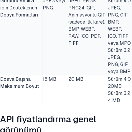
Görüntü Analizi
JPEG veya
JPEG, PNG8,
Sürüm 4.0
için Desteklenen
PNG
PNG24, GIF,
JPEG,
Dosya Formatları
Animasyonlu GIF
PNG, GIF,
(sadece ilk kare),
BMP,
BMP, WEBP,
WEBP,
RAW, ICO, PDF,
ICO, TIFF
TIFF
veya MPO
Sürüm 3.2
JPEG,
PNG, GIF
veya BMP
Dosya Başına
15 MB
20 MB
Sürüm 4.0
Maksimum Boyut
20MB
Sürüm 3.2
4 MB
API fiyatlandırma genel
görünümü