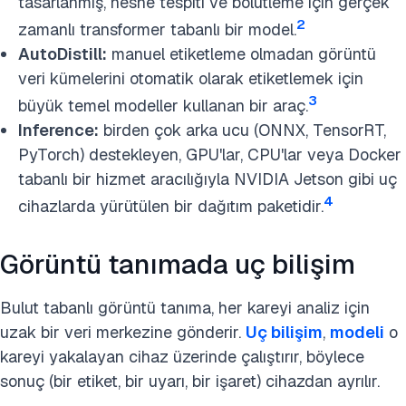
tasarlanmış, nesne tespiti ve bölütleme için gerçek
2
zamanlı transformer tabanlı bir model.
AutoDistill:
manuel etiketleme olmadan görüntü
veri kümelerini otomatik olarak etiketlemek için
3
büyük temel modeller kullanan bir araç.
Inference:
birden çok arka ucu (ONNX, TensorRT,
PyTorch) destekleyen, GPU'lar, CPU'lar veya Docker
tabanlı bir hizmet aracılığıyla NVIDIA Jetson gibi uç
4
cihazlarda yürütülen bir dağıtım paketidir.
Görüntü tanımada uç bilişim
Bulut tabanlı görüntü tanıma, her kareyi analiz için
uzak bir veri merkezine gönderir.
Uç bilişim
,
modeli
o
kareyi yakalayan cihaz üzerinde çalıştırır, böylece
sonuç (bir etiket, bir uyarı, bir işaret) cihazdan ayrılır.