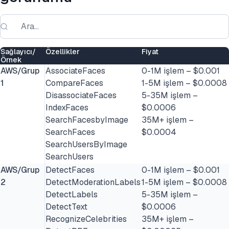
Sağlayıcı/
Özellikler
Fiyat
Örnek
AWS/Grup
AssociateFaces
0-1M işlem – $0.001
1
CompareFaces
1-5M işlem – $0.0008
DisassociateFaces
5-35M işlem –
IndexFaces
$0.0006
SearchFacesbyImage
35M+ işlem –
SearchFaces
$0.0004
SearchUsersByImage
SearchUsers
AWS/Grup
DetectFaces
0-1M işlem – $0.001
2
DetectModerationLabels
1-5M işlem – $0.0008
DetectLabels
5-35M işlem –
DetectText
$0.0006
RecognizeCelebrities
35M+ işlem –