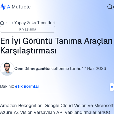
Görüntü tanıma araçları kıyaslama sonuçları
...
Yapay Zeka Temelleri
Ajanik Yapay Zeka
Performans farklılıklarını etkileyebilecek potansiyel
Kıyaslama
Siber güvenlik
faktörler
Veri
En İyi Görüntü Tanıma Araçları
Görüntü tanıma araçları kıyaslama metodolojisi
Kurumsal Yazılım
Karşılaştırması
Hizmetler
En İyi Görüntü Tanıma API'leri
Hizmet sağlayıcıların farklılaştırıcı özellikleri
Cem Dilmegani
Güncellenme tarihi:
17 Haz 2026
API fiyatlandırma genel görünümü
Bize Ulaşın
Bakınız
etik normlar
Özel görüntü modelleri oluşturma
Görüntü tanımada uç bilişim
Amazon Rekognition, Google Cloud Vision ve Microsoft
Görüntü tanımada görü transformatörleri
Azure YZ Vision varsayılan API yapılandırmalarını 100