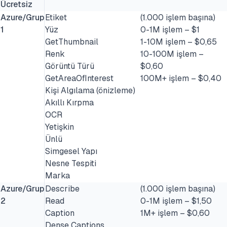
Ücretsiz
Azure/Grup
Etiket
(1.000 işlem başına)
1
Yüz
0-1M işlem – $1
GetThumbnail
1-10M işlem – $0,65
Renk
10-100M işlem –
Görüntü Türü
$0,60
GetAreaOfInterest
100M+ işlem – $0,40
Kişi Algılama (önizleme)
Akıllı Kırpma
OCR
Yetişkin
Ünlü
Simgesel Yapı
Nesne Tespiti
Marka
Azure/Grup
Describe
(1.000 işlem başına)
2
Read
0-1M işlem – $1,50
Caption
1M+ işlem – $0,60
Dense Captions