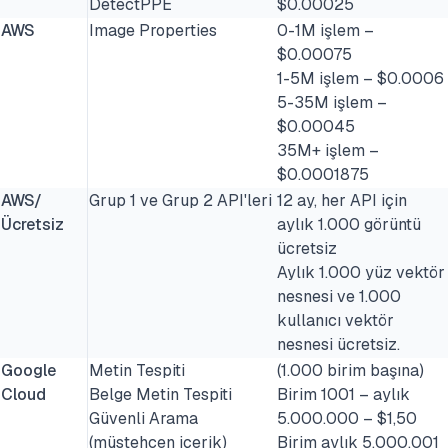
DetectPPE
$0.00025
AWS
Image Properties
0-1M işlem –
$0.00075
1-5M işlem – $0.0006
5-35M işlem –
$0.00045
35M+ işlem –
$0.0001875
AWS/
Grup 1 ve Grup 2 API'leri
12 ay, her API için
Ücretsiz
aylık 1.000 görüntü
ücretsiz
Aylık 1.000 yüz vektör
nesnesi ve 1.000
kullanıcı vektör
nesnesi ücretsiz.
Google
Metin Tespiti
(1.000 birim başına)
Cloud
Belge Metin Tespiti
Birim 1001 – aylık
Güvenli Arama
5.000.000 – $1,50
(müstehcen içerik)
Birim aylık 5.000.001