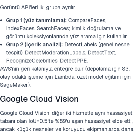
Görüntü API'leri iki gruba ayrılır:
Grup 1 (yüz tanımlama):
CompareFaces,
IndexFaces, SearchFaces; kimlik doğrulama ve
görüntü koleksiyonlarında yüz arama için kullanılır.
Grup 2 (içerik analizi):
DetectLabels (genel nesne
tespiti), DetectModerationLabels, DetectText,
RecognizeCelebrities, DetectPPE.
AWS'nin geri kalanıyla entegre olur (depolama için S3,
olay odaklı işleme için Lambda, özel model eğitimi için
SageMaker).
Google Cloud Vision
Google Cloud Vision, diğer iki hizmetle aynı hassasiyet
tabanı olan IoU=0.5'te %89'u aşan hassasiyet elde etti,
ancak küçük nesneler ve koruyucu ekipmanlarda daha