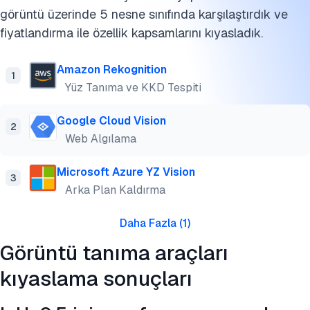
görüntü üzerinde 5 nesne sınıfında karşılaştırdık ve
Görüntü tanıma yazılımının kullanım alanları
fiyatlandırma ile özellik kapsamlarını kıyasladık.
Görüntü tanıma teknolojisinin sınırlamaları
Amazon Rekognition
1
SSS'ler
Yüz Tanıma ve KKD Tespiti
Bu benchmarkı kaynak gösterin
Google Cloud Vision
2
Web Algılama
Microsoft Azure YZ Vision
3
Arka Plan Kaldırma
Daha Fazla
(
1
)
Görüntü tanıma araçları
kıyaslama sonuçları