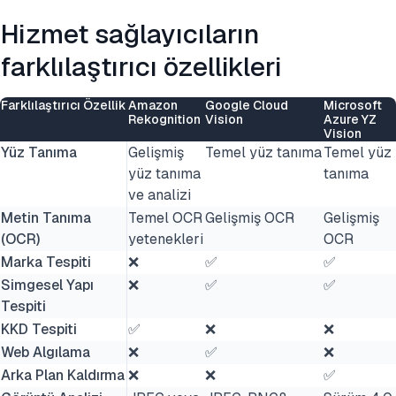
Hizmet sağlayıcıların
farklılaştırıcı özellikleri
Farklılaştırıcı Özellik
Amazon
Google Cloud
Microsoft
Rekognition
Vision
Azure YZ
Vision
Yüz Tanıma
Gelişmiş
Temel yüz tanıma
Temel yüz
yüz tanıma
tanıma
ve analizi
Metin Tanıma
Temel OCR
Gelişmiş OCR
Gelişmiş
(OCR)
yetenekleri
OCR
Marka Tespiti
❌
✅
✅
Simgesel Yapı
❌
✅
✅
Tespiti
KKD Tespiti
✅
❌
❌
Web Algılama
❌
✅
❌
Arka Plan Kaldırma
❌
❌
✅