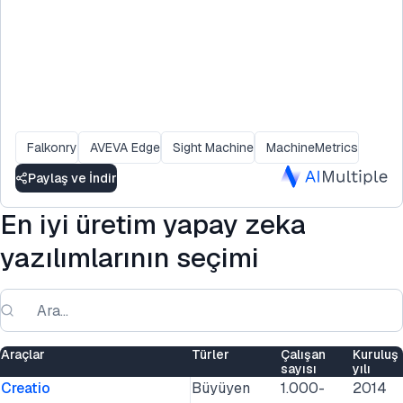
Falkonry
AVEVA Edge
Sight Machine
MachineMetrics
Paylaş ve İndir
En iyi üretim yapay zeka
yazılımlarının seçimi
Araçlar
Türler
Çalışan
Kuruluş
sayısı
yılı
Creatio
Büyüyen
1.000-
2014