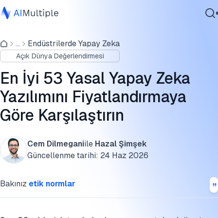
Kısa listeye alınmış yasal yapay zeka yazılımlarını
karşılaştırın
...
Endüstrilerde Yapay Zeka
Ajanik Yapay Zeka
Açık Dünya Değerlendirmesi
Siber güvenlik
Yasal yapay zeka uygulamaları için başlıca LLM'ler
Veri
En İyi 53 Yasal Yapay Zeka
Seçim kriterleri
Kurumsal Yazılım
Yazılımını Fiyatlandırmaya
Hizmetler
SSS'ler
Göre Karşılaştırın
Sorumluluk reddi
Cem Dilmegani
ile
Hazal Şimşek
Daha fazla okuma
Bize Ulaşın
Güncellenme tarihi:
24 Haz 2026
Bu araştırmayı kaynak gösterin
Bakınız
etik normlar