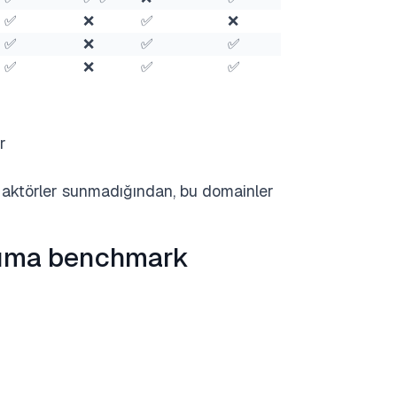
✅
❌
✅
❌
✅
❌
✅
✅
✅
❌
✅
✅
r
l aktörler sunmadığından, bu domainler
zıma benchmark