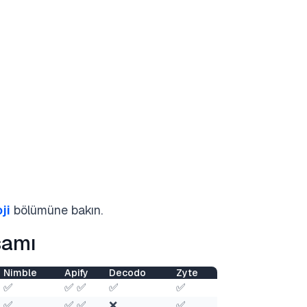
ji
bölümüne bakın.
samı
Nimble
Apify
Decodo
Zyte
✅
✅ ✅
✅
✅
✅
✅ ✅
❌
✅