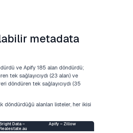
labilir metadata
öndürdü ve Apify 185 alan döndürdü;
ren tek sağlayıcıydı (23 alan) ve
veri döndüren tek sağlayıcıydı (35
 döndürdüğü alanları listeler, her ikisi
Bright Data –
Apify – Zillow
Apify
Realestate.au