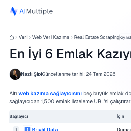
Veri
Web Veri Kazıma
Real Estate Scraping
Kıyas
En İyi 6 Emlak Kazıy
Nazlı Şipi
Güncellenme tarihi:
24 Tem 2026
Altı
web kazıma sağlayıcısını
beş büyük emlak do
sağlayıcıdan 1,500 emlak listeleme URL'si çalıştıra
Sağlayıcı
İçin
Bright Data
Domain
1