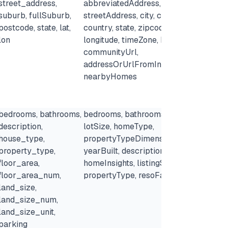
street_address,
abbreviatedAddress, address,
asse
suburb, fullSuburb,
streetAddress, city, county,
addr
postcode, state, lat,
country, state, zipcode, latitude,
regi
lon
longitude, timeZone, boroughId,
poin
communityUrl,
tran
addressOrUrlFromInput,
wal
nearbyHomes
bedrooms, bathrooms,
bedrooms, bathrooms, livingArea,
main
description,
lotSize, homeType,
home
house_type,
propertyTypeDimension,
amen
property_type,
yearBuilt, description, building,
prop
floor_area,
homeInsights, listingSubType,
risk
floor_area_num,
propertyType, resoFacts
land_size,
land_size_num,
land_size_unit,
parking