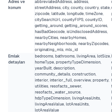
Adres ve
abbreviatedAddress, address,
konum
streetAddress, city, county, country, state,
zipcode, latitude, longitude, timeZone,
citySearchUrl, countyFIPS, countyID,
getting_around, getting_around_scores,
hasBadGeocode, isUndisclosedAddress,
nearbyCities, nearbyHomes,
nearbyNeighborhoods, nearbyZipcodes,
originating_mls, mls_id
Emlak
bedrooms, bathrooms, livingArea, lotSize,
detayları
homeType, propertyTypeDimension,
yearBuilt, description,
community_details, construction,
interior, interior_full, overview, property,
utilities, resofacts_sewer,
resofacts_water_source,
hdpTypeDimension, livingAreaUnits,
livingAreaValue, lotAreaUnits,
lotAreaValue