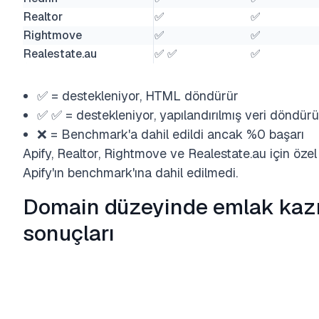
Realtor
✅
✅
Rightmove
✅
✅
Realestate.au
✅ ✅
✅
✅ = destekleniyor, HTML döndürür
✅ ✅ = destekleniyor, yapılandırılmış veri döndürü
❌ = Benchmark'a dahil edildi ancak %0 başarı
Apify, Realtor, Rightmove ve Realestate.au için öze
Apify'ın benchmark'ına dahil edilmedi.
Domain düzeyinde emlak ka
sonuçları