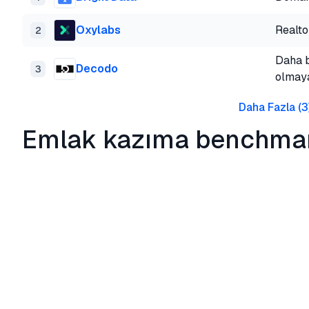
Oxylabs
Realto
2
Daha b
Decodo
3
olmay
Daha Fazla
(
3
Emlak kazıma benchmar