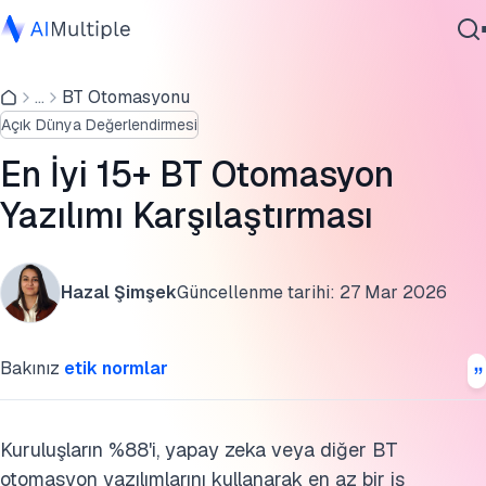
BT otomasyon yazılımı karşılaştırması
...
BT Otomasyonu
Ajanik Yapay Zeka
BT otomasyonunun farklı türleri nelerdir?
Açık Dünya Değerlendirmesi
Siber güvenlik
BT otomasyon yazılımı yetenekleri
Veri
En İyi 15+ BT Otomasyon
Kurumsal Yazılım
SSS'ler
Yazılımı Karşılaştırması
Hizmetler
Daha fazla bilgi
Hazal Şimşek
Güncellenme tarihi:
27 Mar 2026
Bu araştırmayı kaynak gösterin
Bize Ulaşın
Bakınız
etik normlar
Kuruluşların %88'i, yapay zeka veya diğer BT
otomasyon yazılımlarını kullanarak en az bir iş