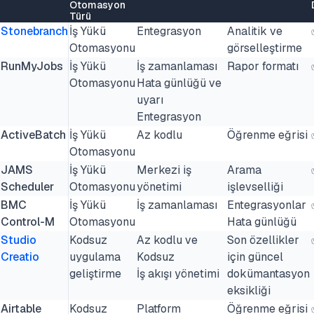
Otomasyon
Türü
Stonebranch
İş Yükü
Entegrasyon
Analitik ve
Otomasyonu
görselleştirme
RunMyJobs
İş Yükü
İş zamanlaması
Rapor formatı
Otomasyonu
Hata günlüğü ve
uyarı
Entegrasyon
ActiveBatch
İş Yükü
Az kodlu
Öğrenme eğrisi
Otomasyonu
JAMS
İş Yükü
Merkezi iş
Arama
Scheduler
Otomasyonu
yönetimi
işlevselliği
BMC
İş Yükü
İş zamanlaması
Entegrasyonlar
Control-M
Otomasyonu
Hata günlüğü
Studio
Kodsuz
Az kodlu ve
Son özellikler
Creatio
uygulama
Kodsuz
için güncel
geliştirme
İş akışı yönetimi
dokümantasyon
eksikliği
Airtable
Kodsuz
Platform
Öğrenme eğrisi