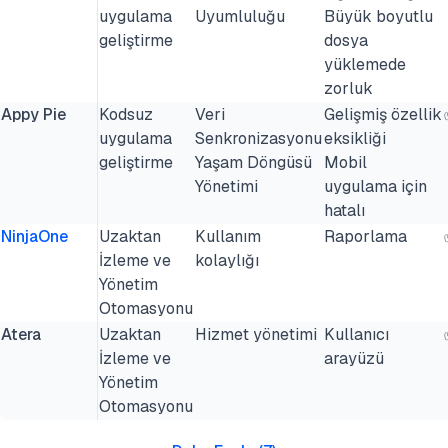
uygulama
Uyumluluğu
Büyük boyutlu
geliştirme
dosya
yüklemede
zorluk
Appy Pie
Kodsuz
Veri
Gelişmiş özellik
uygulama
Senkronizasyonu
eksikliği
geliştirme
Yaşam Döngüsü
Mobil
Yönetimi
uygulama için
hatalı
NinjaOne
Uzaktan
Kullanım
Raporlama
İzleme ve
kolaylığı
Yönetim
Otomasyonu
Atera
Uzaktan
Hizmet yönetimi
Kullanıcı
İzleme ve
arayüzü
Yönetim
Otomasyonu