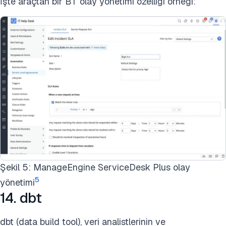
İşte araçtan bir BT olay yönetimi özelliği örneği:
Şekil 5: ManageEngine ServiceDesk Plus olay
5
yönetimi
14. dbt
dbt (data build tool), veri analistlerinin ve