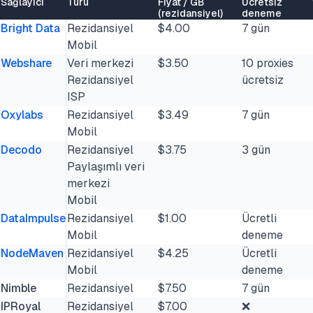
Sağlayıcı
Türü
Fiyat / GB
Ücretsiz
(rezidansiyel)
deneme
Bright Data
Rezidansiyel
$4.00
7 gün
Mobil
Webshare
Veri merkezi
$3.50
10 proxies
Rezidansiyel
ücretsiz
ISP
Oxylabs
Rezidansiyel
$3.49
7 gün
Mobil
Decodo
Rezidansiyel
$3.75
3 gün
Paylaşımlı veri
merkezi
Mobil
DataImpulse
Rezidansiyel
$1.00
Ücretli
Mobil
deneme
NodeMaven
Rezidansiyel
$4.25
Ücretli
Mobil
deneme
Nimble
Rezidansiyel
$7.50
7 gün
IPRoyal
Rezidansiyel
$7.00
❌