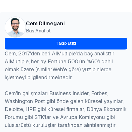
Önizleme
HTML
Kopyala
@misc{dilmegani2026,

Cem Dilmegani
  author = {Dilmegani, Cem},

Baş Analist
  title  = {{En İyi Dönen Proxy'ler: Rezidansiyel, 
  year   = {2026},

Takip Et
  month  = jul,

  howpublished    = {\url{https://aimultiple.com/ro
Cem, 2017'den beri AIMultiple'da baş analisttir.
  note   = {AIMultiple. Erişim tarihi: 10 Temmuz 20
AIMultiple, her ay Fortune 500'ün %60'ı dahil
}
olmak üzere (similarWeb'e göre) yüz binlerce
işletmeyi bilgilendirmektedir.
Cem'in çalışmaları Business Insider, Forbes,
Washington Post gibi önde gelen küresel yayınlar,
Deloitte, HPE gibi küresel firmalar, Dünya Ekonomik
Forumu gibi STK'lar ve Avrupa Komisyonu gibi
uluslarüstü kuruluşlar tarafından alıntılanmıştır.