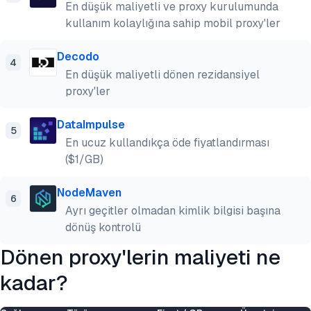
En düşük maliyetli ve proxy kurulumunda
kullanım kolaylığına sahip mobil proxy'ler
Decodo
4
En düşük maliyetli dönen rezidansiyel
proxy'ler
DataImpulse
5
En ucuz kullandıkça öde fiyatlandırması
($1/GB)
NodeMaven
6
Ayrı geçitler olmadan kimlik bilgisi başına
dönüş kontrolü
Dönen proxy'lerin maliyeti ne
kadar?