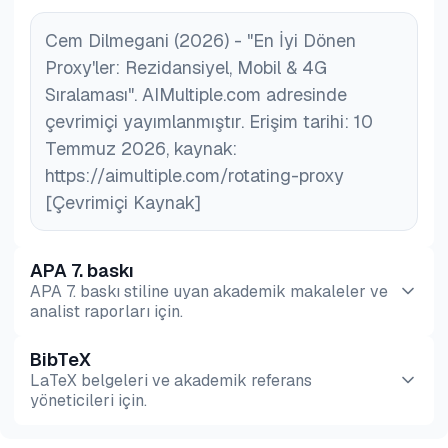
tarafından kolayca tespit edilip engellenmesi
Cem Dilmegani (2026) - "En İyi Dönen
nedeniyle gereklidir.
Proxy'ler: Rezidansiyel, Mobil & 4G
Sıralaması". AIMultiple.com adresinde
çevrimiçi yayımlanmıştır. Erişim tarihi: 10
Temmuz 2026, kaynak:
https://aimultiple.com/rotating-proxy
[Çevrimiçi Kaynak]
APA 7. baskı
APA 7. baskı stiline uyan akademik makaleler ve
analist raporları için.
BibTeX
Önizleme
HTML
Kopyala
LaTeX belgeleri ve akademik referans
yöneticileri için.