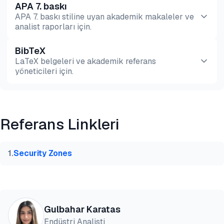
APA 7. baskı
APA 7. baskı stiline uyan akademik makaleler ve
analist raporları için.
BibTeX
Önizleme
HTML
Kopyala
LaTeX belgeleri ve akademik referans
yöneticileri için.
Önizleme
HTML
Kopyala
Referans Linkleri
@misc{karatas2026,

  author = {Karatas, Gulbahar and Sezer, Sena},

  title  = {{En İyi 8 Ağ Segmentasyonu Aracı}},

1
.
Security Zones
  year   = {2026},

  month  = jul,

  howpublished    = {\url{https://aimultiple.com/ne
  note   = {AIMultiple. Erişim tarihi: 27 Temmuz 20
}
Gulbahar Karatas
Endüstri Analisti