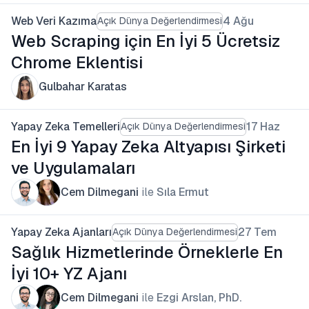
Web Veri Kazıma
4 Ağu
Açık Dünya Değerlendirmesi
Web Scraping için En İyi 5 Ücretsiz
Chrome Eklentisi
Gulbahar Karatas
Yapay Zeka Temelleri
17 Haz
Açık Dünya Değerlendirmesi
En İyi 9 Yapay Zeka Altyapısı Şirketi
ve Uygulamaları
Cem Dilmegani
ile
Sıla Ermut
Yapay Zeka Ajanları
27 Tem
Açık Dünya Değerlendirmesi
Sağlık Hizmetlerinde Örneklerle En
İyi 10+ YZ Ajanı
Cem Dilmegani
ile
Ezgi Arslan, PhD.