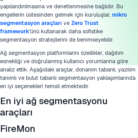
Check Point CloudGuard Network Security
yapılandırılmasına ve denetlenmesine bağlıdır. Bu
Ağ segmentasyon aracı nedir?
engellerin üstesinden gelmek için kuruluşlar,
mikro
segmentasyon araçları
ve
Zero Trust
Bu araştırmayı kaynak gösterin
framework
'ünü kullanarak daha sofistike
segmentasyon stratejilerini de benimseyebilir.
Ağ segmentasyon platformlarını özellikler, dağıtım
esnekliği ve doğrulanmış kullanıcı yorumlarına göre
analiz ettik. Aşağıdaki araçlar, donanım tabanlı, yazılım
tanımlı ve bulut tabanlı segmentasyon yaklaşımlarında
en iyi seçenekleri temsil etmektedir.
En iyi ağ segmentasyonu
araçları
FireMon