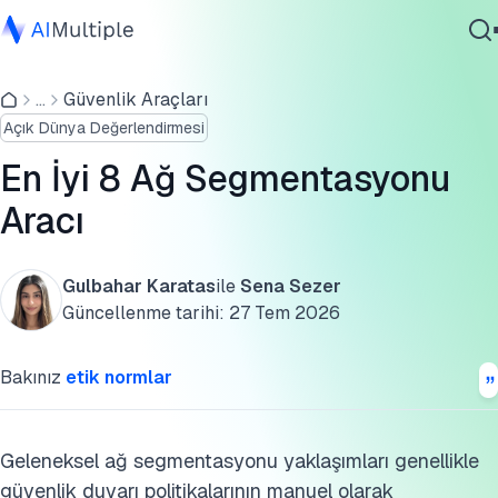
En iyi ağ segmentasyonu araçları
...
Güvenlik Araçları
Ajanik Yapay Zeka
FireMon
Açık Dünya Değerlendirmesi
Siber güvenlik
Tufin
Veri
En İyi 8 Ağ Segmentasyonu
Kurumsal Yazılım
Cisco Secure Workload
Aracı
Hizmetler
VMware NSX
Gulbahar Karatas
ile
Sena Sezer
Illumio
Güncellenme tarihi:
27 Tem 2026
Bize Ulaşın
AlgoSec
Bakınız
etik normlar
Faddom
Akamai Guardicore Segmentation
Geleneksel ağ segmentasyonu yaklaşımları genellikle
güvenlik duvarı politikalarının manuel olarak