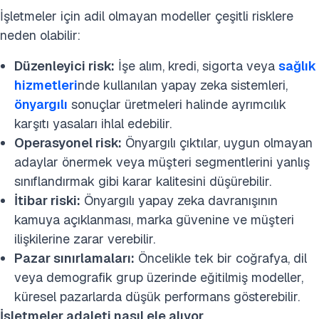
İşletmeler için adil olmayan modeller çeşitli risklere
neden olabilir:
Düzenleyici risk:
İşe alım, kredi, sigorta veya
sağlık
hizmetleri
nde kullanılan yapay zeka sistemleri,
önyargılı
sonuçlar üretmeleri halinde ayrımcılık
karşıtı yasaları ihlal edebilir.
Operasyonel risk:
Önyargılı çıktılar, uygun olmayan
adaylar önermek veya müşteri segmentlerini yanlış
sınıflandırmak gibi karar kalitesini düşürebilir.
İtibar riski:
Önyargılı yapay zeka davranışının
kamuya açıklanması, marka güvenine ve müşteri
ilişkilerine zarar verebilir.
Pazar sınırlamaları:
Öncelikle tek bir coğrafya, dil
veya demografik grup üzerinde eğitilmiş modeller,
küresel pazarlarda düşük performans gösterebilir.
İşletmeler adaleti nasıl ele alıyor