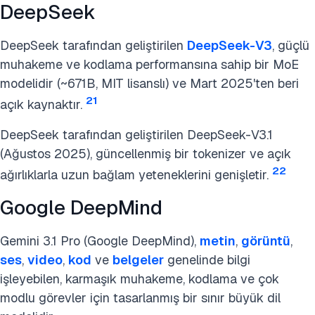
DeepSeek
DeepSeek tarafından geliştirilen
DeepSeek-V3
, güçlü
muhakeme ve kodlama performansına sahip bir MoE
modelidir (~671B, MIT lisanslı) ve Mart 2025'ten beri
21
açık kaynaktır.
DeepSeek tarafından geliştirilen DeepSeek-V3.1
(Ağustos 2025), güncellenmiş bir tokenizer ve açık
22
ağırlıklarla uzun bağlam yeteneklerini genişletir.
Google DeepMind
Gemini 3.1 Pro (Google DeepMind),
metin
,
görüntü
,
ses
,
video
,
kod
ve
belgeler
genelinde bilgi
işleyebilen, karmaşık muhakeme, kodlama ve çok
modlu görevler için tasarlanmış bir sınır büyük dil