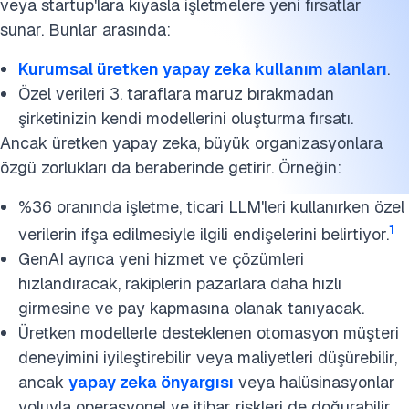
veya startup'lara kıyasla işletmelere yeni fırsatlar
Sürdürülebilirlik ve maliyetler
sunar. Bunlar arasında:
Kurumsal üretken yapay zekaya ilgi düzeyi nedir?
Kurumsal üretken yapay zeka kullanım alanları
.
Özel verileri 3. taraflara maruz bırakmadan
SSS'ler
şirketinizin kendi modellerini oluşturma fırsatı.
Ancak üretken yapay zeka, büyük organizasyonlara
Bu araştırmayı kaynak gösterin
özgü zorlukları da beraberinde getirir. Örneğin:
%36 oranında işletme, ticari LLM'leri kullanırken özel
1
verilerin ifşa edilmesiyle ilgili endişelerini belirtiyor.
GenAI ayrıca yeni hizmet ve çözümleri
hızlandıracak, rakiplerin pazarlara daha hızlı
girmesine ve pay kapmasına olanak tanıyacak.
Üretken modellerle desteklenen otomasyon müşteri
deneyimini iyileştirebilir veya maliyetleri düşürebilir,
ancak
yapay zeka önyargısı
veya halüsinasyonlar
yoluyla operasyonel ve itibar riskleri de doğurabilir.