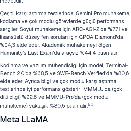
modelidir.
Çeşitli karşılaştırma testlerinde, Gemini Pro muhakeme,
kodlama ve çok modlu görevlerde güçlü performans
sergiler. Soyut muhakeme için ARC-AGI-2'de %77,1 ve
lisansüstü düzey fen soruları için GPQA Diamond'da
%94,3 elde eder. Akademik muhakemeyi ölçen
Humanity's Last Exam'da araçsız %44,4 puan alır.
Kodlama ve yazılım mühendisliği için model, Terminal-
Bench 2.0'da %68,5 ve SWE-Bench Verified'da %80,6
elde eder. Ayrıca bilgi ve çok modlu karşılaştırma
testlerinde iyi performans gösterir; MMMLU'da (çok
dilli bilgi) %92,6 ve MMMU-Pro'da (çok modlu
23
muhakeme) yaklaşık %80,5 puan alır.
Meta LLaMA