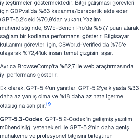
iyileştirmeler göstermektedir. Bilgi çalışması görevleri
için GDPval'da %83 kazanma/beraberlik elde eder
(GPT-5.2'deki %70,9'dan yukarı). Yazılım
mühendisliğinde, SWE-Bench Pro'da %57,7 puan alarak
sağlam bir kodlama performansı gösterir. Bilgisayar
kullanımı görevleri için, OSWorld-Verified'da %75'e
ulaşarak %72,4'lük insan temel çizgisini aşar.
Ayrıca BrowseComp'ta %82,7 ile web araştırmasında
iyi performans gösterir.
Ek olarak, GPT-5.4'ün yanıtları GPT-5.2'ye kıyasla %33
daha az yanlış olma ve %18 daha az hata içerme
19
olasılığına sahiptir.
GPT-5.3-Codex
, GPT-5.2-Codex'in gelişmiş yazılım
mühendisliği yetenekleri ile GPT-5.2'nin daha geniş
muhakeme ve profesyonel bilgisini birleştiren