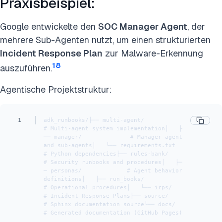
Praxisbeispiel:
Google entwickelte den
SOC Manager Agent
, der
mehrere Sub-Agenten nutzt, um einen strukturierten
Incident Response Plan
zur Malware-Erkennung
18
auszuführen.
Agentische Projektstruktur:
1
adk_runbooks/├── multi-agent/              
# Multi-agent system implementation│   ├
── manager/              # Manager agent 
and sub-agents│   └── requirements.txt      
# Python dependencies├── rules-bank/               
# Security runbooks and procedures│   ├─
─ personas/             # Agent behavior 
definitions│   ├── run_books/            
# Operational procedures│   └── irps/                 
# Incident Response Plans├── source/                   
# Sphinx documentation source└── docs/                     
# Generated documentation (GitHub Pages)