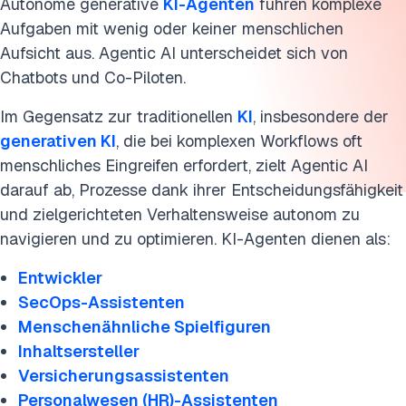
KI-Agenten erstellen
Autonome generative
KI-Agenten
führen komplexe
Aufgaben mit wenig oder keiner menschlichen
FAQs
Aufsicht aus. Agentic AI unterscheidet sich von
Chatbots und Co-Piloten.
Diese Forschung zitieren
Im Gegensatz zur traditionellen
KI
, insbesondere der
generativen KI
, die bei komplexen Workflows oft
menschliches Eingreifen erfordert, zielt Agentic AI
darauf ab, Prozesse dank ihrer Entscheidungsfähigkeit
und zielgerichteten Verhaltensweise autonom zu
navigieren und zu optimieren. KI-Agenten dienen als:
Entwickler
SecOps-Assistenten
Menschenähnliche Spielfiguren
Inhaltsersteller
Versicherungsassistenten
Personalwesen (HR)-Assistenten