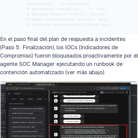
definitions│   ├── run_books/            
# Operational procedures│   └── irps/                 
# Incident Response Plans├── source/                   
# Sphinx documentation source└── docs/                     
# Generated documentation (GitHub Pages)
En el paso final del plan de respuesta a incidentes
(Paso 5: Finalización), los IOCs (Indicadores de
Compromiso) fueron bloqueados proactivamente por el
agente SOC Manager ejecutando un runbook de
contención automatizado (ver más abajo).