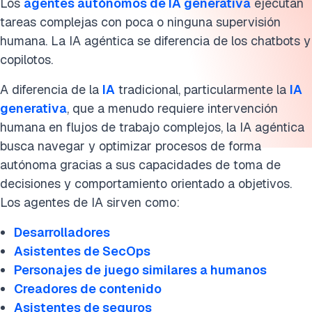
Los
agentes autónomos de IA generativa
ejecutan
Agentes de IA como usuarios de computadora
tareas complejas con poca o ninguna supervisión
Construyendo agentes de IA
humana. La IA agéntica se diferencia de los chatbots y
copilotos.
Preguntas frecuentes
A diferencia de la
IA
tradicional, particularmente la
IA
Cita esta investigación
generativa
, que a menudo requiere intervención
humana en flujos de trabajo complejos, la IA agéntica
busca navegar y optimizar procesos de forma
autónoma gracias a sus capacidades de toma de
decisiones y comportamiento orientado a objetivos.
Los agentes de IA sirven como:
Desarrolladores
Asistentes de SecOps
Personajes de juego similares a humanos
Creadores de contenido
Asistentes de seguros