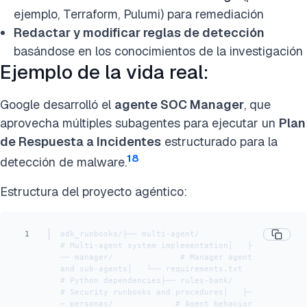
ejemplo, Terraform, Pulumi) para remediación
Redactar y modificar reglas de detección
basándose en los conocimientos de la investigación
Ejemplo de la vida real:
Google desarrolló el
agente SOC Manager
, que
aprovecha múltiples subagentes para ejecutar un
Plan
de Respuesta a Incidentes
estructurado para la
18
detección de malware.
Estructura del proyecto agéntico:
1
adk_runbooks/├── multi-agent/              
# Multi-agent system implementation│   ├
── manager/              # Manager agent 
and sub-agents│   └── requirements.txt      
# Python dependencies├── rules-bank/               
# Security runbooks and procedures│   ├─
─ personas/             # Agent behavior 