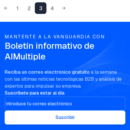
1
2
3
4
MANTENTE A LA VANGUARDIA CON
Boletín informativo de
AIMultiple
Reciba un correo electrónico gratuito
a la semana
con las últimas noticias tecnológicas B2B y análisis de
expertos para impulsar su empresa.
Suscríbete para estar al día
Suscribir