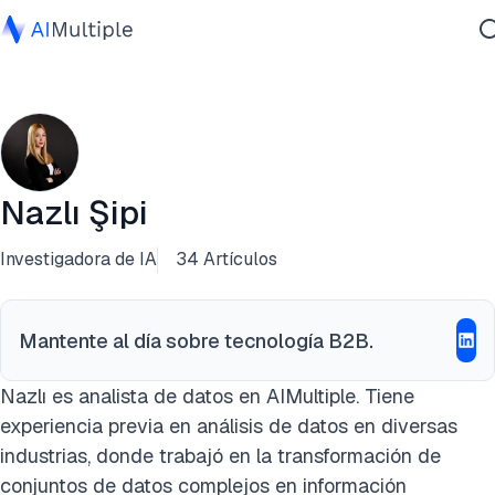
IA agencial
Ciberseguridad
Datos
Software empresarial
Nazlı Şipi
Servicios
Investigadora de IA
34 Artículos
Contáctanos
Mantente al día sobre tecnología B2B.
Nazlı es analista de datos en AIMultiple. Tiene
experiencia previa en análisis de datos en diversas
industrias, donde trabajó en la transformación de
conjuntos de datos complejos en información