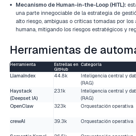
Mecanismo de Human-in-the-Loop (HITL):
esta
una parte innegociable de la estrategia de gesti
alto riesgo, ambiguas o críticas tomadas por los
humana, mitigando los riesgos estratégicos y reg
Herramientas de autom
Herramienta
Estrellas en
Categoría
GitHub
LlamaIndex
44.8k
Inteligencia central y da
(RAG)
Haystack
23.1k
Inteligencia central y da
(Deepset IA)
(RAG)
OpenClaw
323k
Orquestación operativa
crewAI
39.3k
Orquestación operativa