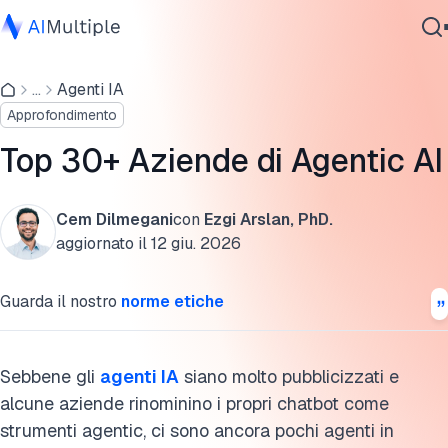
Imprese nello sviluppo di Agentic AI
...
Agenti IA
IA Agente
Aziende con applicazioni di Agentic AI
Approfondimento
Sicurezza Informatica
Aziende di Agentic AI per l'automazione dei processi
Dati
Top 30+ Aziende di Agentic AI
aziendali
Software Aziendale
Servizi
Aziende di Agentic AI per i consumatori
Cem Dilmegani
con
Ezgi Arslan, PhD.
aggiornato il
12 giu. 2026
Aziende di Agentic AI per lo sviluppo software
Aziende di Agentic AI per il supporto clienti
Contattaci
Guarda il nostro
norme etiche
Aziende di Agentic AI per la sanità
Sebbene gli
agenti IA
siano molto pubblicizzati e
Aziende di Agentic AI per la cybersecurity
alcune aziende rinominino i propri chatbot come
strumenti agentic, ci sono ancora pochi agenti in
Aziende di Agentic AI open source