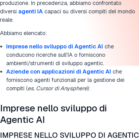
produzione. In precedenza, abbiamo confrontato
Agentic AI vs. generative IA
diversi
agenti IA
capaci su diversi compiti del mondo
reale.
Ulteriori letture
Abbiamo elencato:
Cita questa ricerca
Imprese nello sviluppo di Agentic AI
che
conducono ricerche sull'IA o forniscono
ambienti/strumenti di sviluppo agentic.
Aziende con applicazioni di Agentic AI
che
forniscono agenti funzionali per la gestione dei
compiti (
es. Cursor di Anysphere
):
Imprese nello sviluppo di
Agentic AI
IMPRESE NELLO SVILUPPO DI AGENTIC