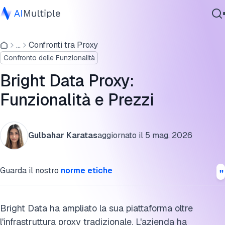
Bright Data infrastruttura di accesso web IA (Web MCP)
...
Confronti tra Proxy
IA Agente
Bright Data rete proxy
Confronto delle Funzionalità
Sicurezza Informatica
Proxy residenziale
Dati
Bright Data Proxy:
Software Aziendale
Proxy datacenter
Funzionalità e Prezzi
Servizi
Proxy mobile
Gulbahar Karatas
aggiornato il
5 mag. 2026
Proxy residenziale statico (Proxy ISP)
Contattaci
Dettagli sui prezzi
Guarda il nostro
norme etiche
Storie dei clienti e casi di studio
Cita questa ricerca
Bright Data ha ampliato la sua piattaforma oltre
l'infrastruttura proxy tradizionale. L'azienda ha