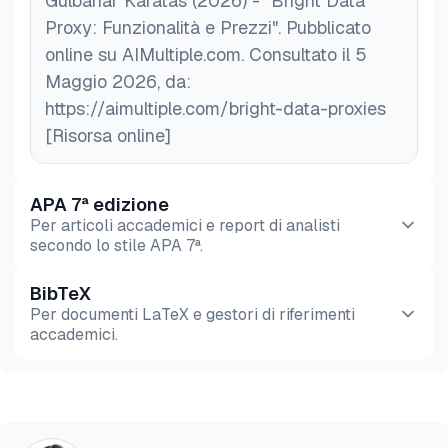
Gulbahar Karatas (2026) - "Bright Data
Proxy: Funzionalità e Prezzi". Pubblicato
online su AIMultiple.com. Consultato il 5
Maggio 2026, da:
https://aimultiple.com/bright-data-proxies
[Risorsa online]
APA 7ª edizione
Per articoli accademici e report di analisti
secondo lo stile APA 7ª.
BibTeX
Anteprima
HTML
Copia
Per documenti LaTeX e gestori di riferimenti
accademici.
Anteprima
HTML
Copia