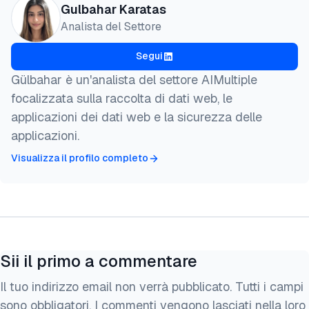
@misc{karatas2026,

Gulbahar Karatas
  author = {Karatas, Gulbahar},

Analista del Settore
  title  = {{Bright Data Proxy: Funzionalità e Prez
  year   = {2026},

Segui
  month  = may,

  howpublished    = {\url{https://aimultiple.com/br
Gülbahar è un'analista del settore AIMultiple
  note   = {AIMultiple. Consultato il 5 Maggio 2026
focalizzata sulla raccolta di dati web, le
}
applicazioni dei dati web e la sicurezza delle
applicazioni.
Visualizza il profilo completo
Sii il primo a commentare
Il tuo indirizzo email non verrà pubblicato. Tutti i campi
sono obbligatori. I commenti vengono lasciati nella loro