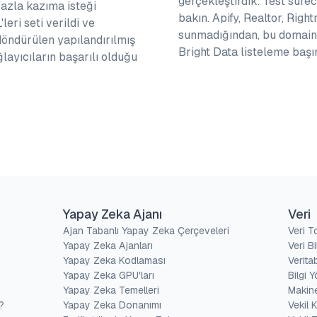
gerçekleştirdik. Test süre
fazla kazıma isteği
bakın. Apify, Realtor, Righ
eri seti verildi ve
sunmadığından, bu domainle
döndürülen yapılandırılmış
Bright Data listeleme başı
ğlayıcıların başarılı olduğu
Yapay Zeka Ajanı
Veri
Ajan Tabanlı Yapay Zeka Çerçeveleri
Veri 
Yapay Zeka Ajanları
Veri Bi
Yapay Zeka Kodlaması
Verita
Yapay Zeka GPU'ları
Bilgi 
Yapay Zeka Temelleri
Makine
?
Yapay Zeka Donanımı
Vekil K