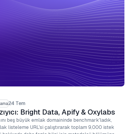
24 Tem
lama
zıyıcı: Bright Data, Apify & Oxylabs
sını beş büyük emlak domaininde benchmark'ladık,
ak listeleme URL'si çalıştırarak toplam 9,000 istek