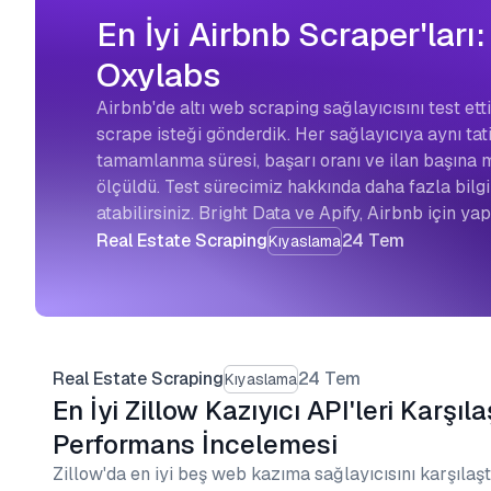
En İyi Airbnb Scraper'ları:
Oxylabs
Airbnb'de altı web scraping sağlayıcısını test et
scrape isteği gönderdik. Her sağlayıcıya aynı tatil
tamamlanma süresi, başarı oranı ve ilan başına 
ölçüldü. Test sürecimiz hakkında daha fazla bil
atabilirsiniz. Bright Data ve Apify, Airbnb için ya
Real Estate Scraping
24 Tem
Kıyaslama
Real Estate Scraping
24 Tem
Kıyaslama
En İyi Zillow Kazıyıcı API'leri Karşılaş
Performans İncelemesi
Zillow'da en iyi beş web kazıma sağlayıcısını karşılaş