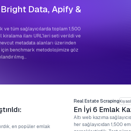
 Bright Data, Apify &
tik ve tüm sağlayıcılarda toplam 1,500
 kiralama ilanı URL'leri seti verildi ve
mevcut metadata alanları üzerinden
gi için benchmark metodolojimize göz
pılandırılmış…
Real Estate Scraping
Kıyas
tırıldı:
En İyi 6 Emlak Ka
Altı web kazıma sağlayıcı
her sağlayıcıdan 1,500 eml
tırdık, en popüler emlak