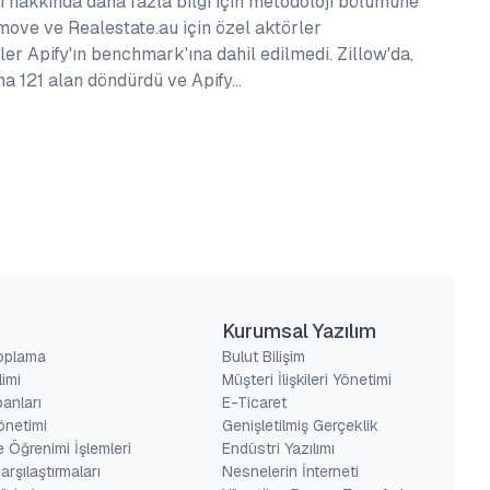
ci hakkında daha fazla bilgi için metodoloji bölümüne
tmove ve Realestate.au için özel aktörler
r Apify'ın benchmark'ına dahil edilmedi. Zillow'da,
na 121 alan döndürdü ve Apify…
Kurumsal Yazılım
Toplama
Bulut Bilişim
limi
Müşteri İlişkileri Yönetimi
banları
E-Ticaret
Yönetimi
Genişletilmiş Gerçeklik
 Öğrenimi İşlemleri
Endüstri Yazılımı
arşılaştırmaları
Nesnelerin İnterneti