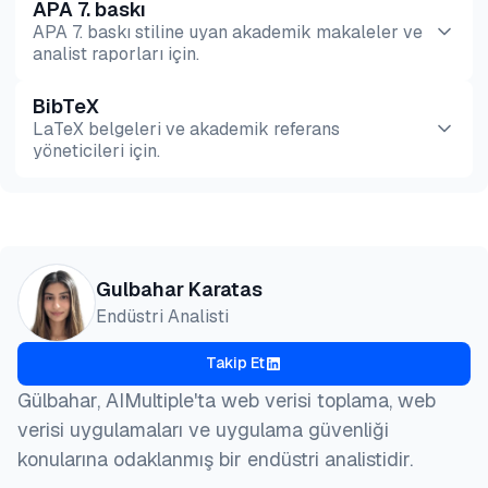
APA 7. baskı
APA 7. baskı stiline uyan akademik makaleler ve
analist raporları için.
BibTeX
Önizleme
HTML
Kopyala
LaTeX belgeleri ve akademik referans
yöneticileri için.
Önizleme
HTML
Kopyala
@misc{karatas2026,

Gulbahar Karatas
  author = {Karatas, Gulbahar},

Endüstri Analisti
  title  = {{En İyi Ücretsiz Proxy Hizmetleri ve S
  year   = {2026},

Takip Et
  month  = jun,

  howpublished    = {\url{https://aimultiple.com/fr
Gülbahar, AIMultiple'ta web verisi toplama, web
  note   = {AIMultiple. Erişim tarihi: 25 Haziran 2
verisi uygulamaları ve uygulama güvenliği
}
konularına odaklanmış bir endüstri analistidir.