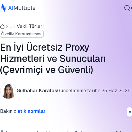
En iyi ücretsiz proxy sunucu siteleri ve web proxy
hizmetleri
...
Vekil Türleri
Ajanik Yapay Zeka
Özellik Karşılaştırması
Siber güvenlik
Genel proxy listeleri (kayıt gerektirmez)
Veri
En İyi Ücretsiz Proxy
Yönetilen sağlayıcıların ücretsiz katmanları
Kurumsal Yazılım
Hizmetleri ve Sunucuları
Hizmetler
En iyi ücretsiz proxy sunucusu nasıl seçilir
(Çevrimiçi ve Güvenli)
Free proxy hizmetlerinin sınırlamaları nelerdir?
SSS'ler
Bize Ulaşın
Gulbahar Karatas
Güncellenme tarihi:
25 Haz 2026
Bu araştırmayı kaynak gösterin
Bakınız
etik normlar