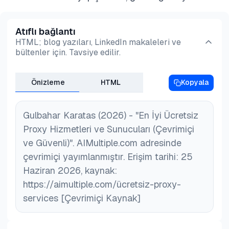
zamanını gösterir.
destekleyen proxy'leri listeler.
Atıflı bağlantı
ProxyScrape
, gerçek zamanlı olarak güncellenen
HTML; blog yazıları, LinkedIn makaleleri ve
karma HTTP, HTTPS ve SOCKS proxy'lerini içerir.
bültenler için. Tavsiye edilir.
Ancak, bu bağlantıların kalitesi ve kullanılabilirliği
değişkenlik gösterir. HTTPS veya SOCKS5
Önizleme
HTML
Kopyala
desteği, hızlı hızları veya güçlü gizliliği garanti
etmez.
Gulbahar Karatas (2026) - "En İyi Ücretsiz
Proxy Hizmetleri ve Sunucuları (Çevrimiçi
ve Güvenli)". AIMultiple.com adresinde
çevrimiçi yayımlanmıştır. Erişim tarihi: 25
Haziran 2026, kaynak:
https://aimultiple.com/ücretsiz-proxy-
services [Çevrimiçi Kaynak]