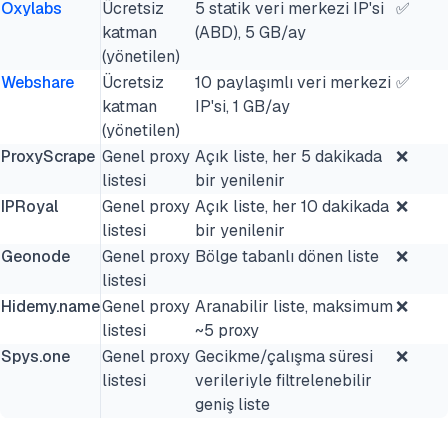
Oxylabs
Ücretsiz
5 statik veri merkezi IP'si
✅
katman
(ABD), 5 GB/ay
(yönetilen)
Webshare
Ücretsiz
10 paylaşımlı veri merkezi
✅
katman
IP'si, 1 GB/ay
(yönetilen)
ProxyScrape
Genel proxy
Açık liste, her 5 dakikada
❌
listesi
bir yenilenir
IPRoyal
Genel proxy
Açık liste, her 10 dakikada
❌
listesi
bir yenilenir
Geonode
Genel proxy
Bölge tabanlı dönen liste
❌
listesi
Hidemy.name
Genel proxy
Aranabilir liste, maksimum
❌
listesi
~5 proxy
Spys.one
Genel proxy
Gecikme/çalışma süresi
❌
listesi
verileriyle filtrelenebilir
geniş liste