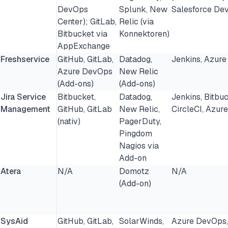
DevOps
Splunk, New
Salesforce De
Center); GitLab,
Relic (via
Bitbucket via
Konnektoren)
AppExchange
Freshservice
GitHub, GitLab,
Datadog,
Jenkins, Azure
Azure DevOps
New Relic
(Add-ons)
(Add-ons)
Jira Service
Bitbucket,
Datadog,
Jenkins, Bitbuc
Management
GitHub, GitLab
New Relic,
CircleCI, Azu
(nativ)
PagerDuty,
Pingdom
Nagios via
Add-on
Atera
N/A
Domotz
N/A
(Add-on)
SysAid
GitHub, GitLab,
SolarWinds,
Azure DevOps,