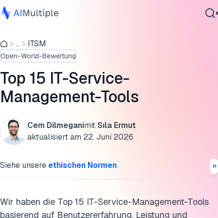
Übersicht der Top 15 ITSM-Tools
...
ITSM
Agentische KI
KI-Funktionen
Open-World-Bewertung
Cybersicherheit
Messaging- und E-Mail-Integrationen
Daten
Top 15 IT-Service-
Unternehmenssoftware
DevOps-, Monitoring- & Sicherheitsanbindungen
Management-Tools
Dienstleistungen
Bereitstellung, Wissensdatenbank & SSO
Cem Dilmegani
mit
Sıla Ermut
Detaillierte Bewertung der ITSM-Tools
aktualisiert am
22. Juni 2026
Kontaktieren
Was ist IT Service Management (ITSM)?
Siehe unsere
ethischen Normen
Was sind ITSM-Prozesse?
Hauptmerkmale von ITSM-Tools
Wir haben die Top 15 IT-Service-Management-Tools
basierend auf Benutzererfahrung, Leistung und