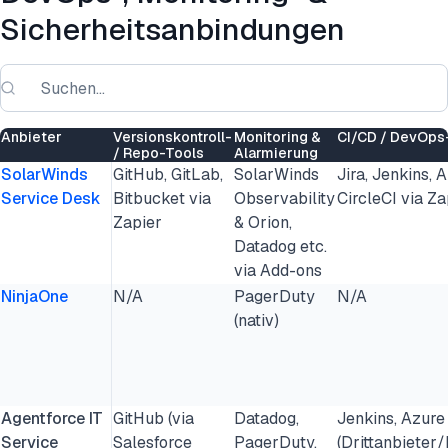
Sicherheitsanbindungen
Anbieter
Versionskontroll-
Monitoring &
CI/CD / DevOps
/ Repo-Tools
Alarmierung
SolarWinds
GitHub, GitLab,
SolarWinds
Jira, Jenkins,
Service Desk
Bitbucket via
Observability
CircleCI via Za
Zapier
& Orion,
Datadog etc.
via Add-ons
NinjaOne
N/A
PagerDuty
N/A
(nativ)
Agentforce IT
GitHub (via
Datadog,
Jenkins, Azur
Service
Salesforce
PagerDuty,
(Drittanbieter/