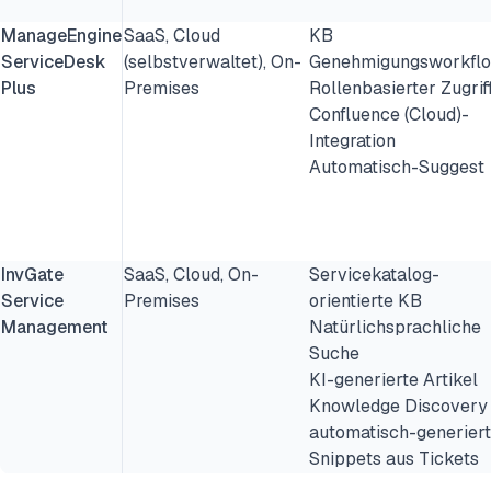
ManageEngine
SaaS, Cloud
KB
ServiceDesk
(selbstverwaltet), On-
Genehmigungsworkfl
Plus
Premises
Rollenbasierter Zugrif
Confluence (Cloud)-
Integration
Automatisch-Suggest
InvGate
SaaS, Cloud, On-
Servicekatalog-
Service
Premises
orientierte KB
Management
Natürlichsprachliche
Suche
KI-generierte Artikel
Knowledge Discovery
automatisch-generiert
Snippets aus Tickets