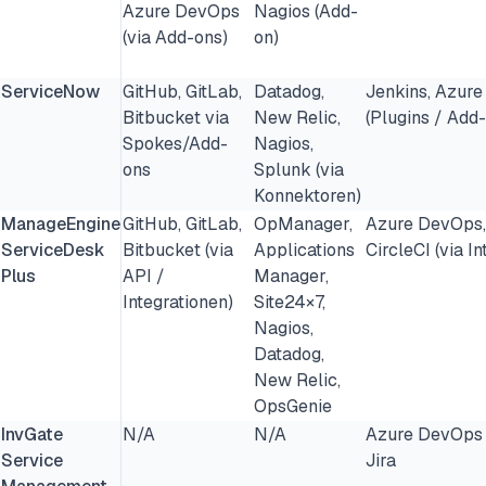
Azure DevOps
Nagios (Add-
(via Add-ons)
on)
ServiceNow
GitHub, GitLab,
Datadog,
Jenkins, Azure
Bitbucket via
New Relic,
(Plugins / Add
Spokes/Add-
Nagios,
ons
Splunk (via
Konnektoren)
ManageEngine
GitHub, GitLab,
OpManager,
Azure DevOps, 
ServiceDesk
Bitbucket (via
Applications
CircleCI (via I
Plus
API /
Manager,
Integrationen)
Site24×7,
Nagios,
Datadog,
New Relic,
OpsGenie
InvGate
N/A
N/A
Azure DevOps
Service
Jira