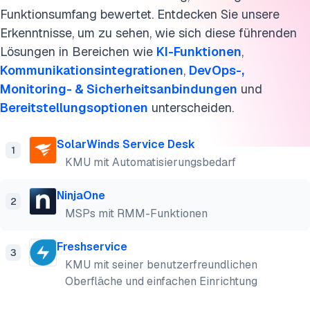
Auswahl des richtigen ITSM-Tools für Ihr Unternehmen
Funktionsumfang bewertet. Entdecken Sie unsere
FAQs
Erkenntnisse, um zu sehen, wie sich diese führenden
Lösungen in Bereichen wie
KI-Funktionen
,
Diese Forschung zitieren
Kommunikationsintegrationen
,
DevOps-,
Monitoring- & Sicherheitsanbindungen
und
Bereitstellungsoptionen
unterscheiden.
SolarWinds Service Desk
1
KMU mit Automatisierungsbedarf
NinjaOne
2
MSPs mit RMM-Funktionen
Freshservice
3
KMU mit seiner benutzerfreundlichen
Oberfläche und einfachen Einrichtung