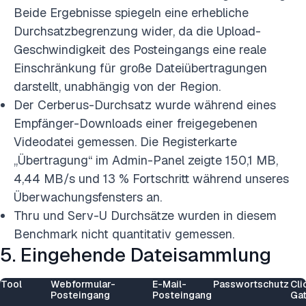
Beide Ergebnisse spiegeln eine erhebliche
Durchsatzbegrenzung wider, da die Upload-
Geschwindigkeit des Posteingangs eine reale
Einschränkung für große Dateiübertragungen
darstellt, unabhängig von der Region.
Der Cerberus-Durchsatz wurde während eines
Empfänger-Downloads einer freigegebenen
Videodatei gemessen. Die Registerkarte
„Übertragung“ im Admin-Panel zeigte 150,1 MB,
4,44 MB/s und 13 % Fortschritt während unseres
Überwachungsfensters an.
Thru und Serv-U Durchsätze wurden in diesem
Benchmark nicht quantitativ gemessen.
5. Eingehende Dateisammlung
Tool
Webformular-
E-Mail-
Passwortschutz
Cli
Posteingang
Posteingang
Ga