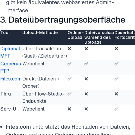
gibt kein äquivalentes webbasiertes Admin-
Interface.
3. Dateiübertragungsoberfläche
Tool
Upload-Methode
Ordner-
Dateivorschau
Dauerhaf
Upload
während des
Fortschri
Uploads
Diplomat
Über Transaktion
❌
❌
❌
MFT
(Quell-/Zielpartner)
Cerberus
Webclient
✅
✅
✅
FTP
Files.com
Direkt (Dateien +
✅
❌
✅
Ordner)
Thru
Über Flow-Studio-
✅
❌
❌
Endpunkte
Serv-U
Webclient
❌
❌
✅
Files.com
unterstützt das Hochladen von Dateien,
Ordnern und neuen Ordnern von derselben