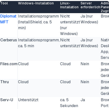
Tool
Windows-Installation
Linux-
Server
Admi
Installation
erforderlich
Pane
Zugri
Diplomat
Installationsprogramm
Nicht
Ja (nur
Bro
MFT
(InstallShield, ca. 5
unterstützt
Windows)
min)
(nur
Windows)
Cerberus
Installationsprogramm,
Nicht
Ja (nur
Nati
ca. 5 min
unterstützt
Windows)
Des
App,
Serv
Files.com
Cloud
Cloud
Nein
Brow
jede
Gerä
Thru
Cloud
Cloud
Nein
Brow
jede
Gerä
Serv-U
Unterstützt
ca. 5
Ja
Brow
Sekunden
Port