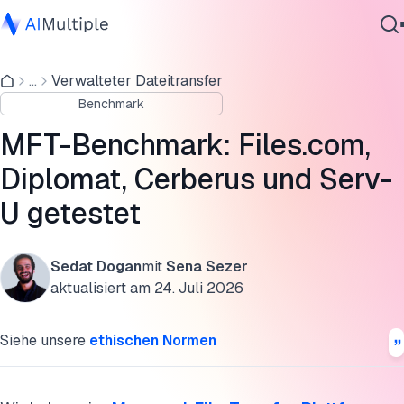
Ergebnisse des Managed-File-Transfer-Benchmarks
...
Verwalteter Dateitransfer
Agentische KI
Diplomat MFT by Coviant Software
Benchmark
Cybersicherheit
bTrade / TDXchange
Daten
MFT-Benchmark: Files.com,
Unternehmenssoftware
Cerberus FTP
Diplomat, Cerberus und Serv-
Dienstleistungen
U getestet
Files.com
Thru, Inc
Sedat Dogan
mit
Sena Sezer
Kontaktieren
Solarwinds Serv-U
aktualisiert am
24. Juli 2026
Diese Forschung zitieren
Siehe unsere
ethischen Normen