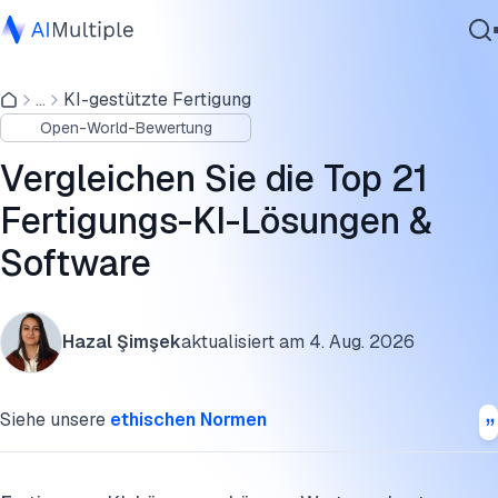
Auswahl der besten Fertigungs-KI-Software
...
KI-gestützte Fertigung
Agentische KI
Fertigungs-KI-Lösungen von Big Tech
Open-World-Bewertung
Cybersicherheit
Fertigungs-KI-Scale-ups
Daten
Vergleichen Sie die Top 21
Unternehmenssoftware
Fertigungs-KI-Start-ups
Fertigungs-KI-Lösungen &
Dienstleistungen
Software
Aufkommende Fertigungs-KI-Trends
FAQs
Kontaktieren
Hazal Şimşek
aktualisiert am
4. Aug. 2026
Weiterführende Literatur
Diese Forschung zitieren
Siehe unsere
ethischen Normen