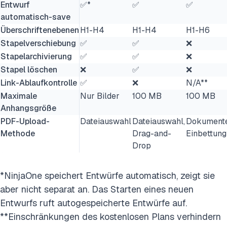
Entwurf
✅*
✅
✅
automatisch-save
Überschriftenebenen
H1-H4
H1-H4
H1-H6
Stapelverschiebung
✅
✅
❌
Stapelarchivierung
✅
✅
❌
Stapel löschen
❌
✅
❌
Link-Ablaufkontrolle
✅
❌
N/A**
Maximale
Nur Bilder
100 MB
100 MB
Anhangsgröße
PDF-Upload-
Dateiauswahl
Dateiauswahl,
Dokument
Methode
Drag-and-
Einbettung
Drop
*NinjaOne speichert Entwürfe automatisch, zeigt sie
aber nicht separat an. Das Starten eines neuen
Entwurfs ruft autogespeicherte Entwürfe auf.
**Einschränkungen des kostenlosen Plans verhindern