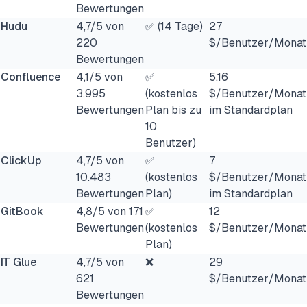
Bewertungen
Hudu
4,7/5 von
✅ (14 Tage)
27
220
$/Benutzer/Monat
Bewertungen
Confluence
4,1/5 von
✅
5,16
3.995
(kostenlos
$/Benutzer/Monat
Bewertungen
Plan bis zu
im Standardplan
10
Benutzer)
ClickUp
4,7/5 von
✅
7
10.483
(kostenlos
$/Benutzer/Monat
Bewertungen
Plan)
im Standardplan
GitBook
4,8/5 von 171
✅
12
Bewertungen
(kostenlos
$/Benutzer/Monat
Plan)
IT Glue
4,7/5 von
❌
29
621
$/Benutzer/Monat
Bewertungen