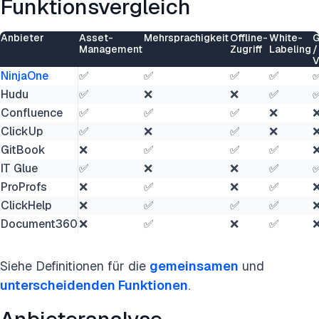
Funktionsvergleich
Anbieter
Asset-
Mehrsprachigkeit
Offline-
White-
G
Management
Zugriff
Labeling
/
V
NinjaOne
✅
✅
✅
✅
Hudu
✅
❌
❌
✅
Confluence
✅
✅
✅
❌
ClickUp
✅
❌
✅
❌
GitBook
❌
✅
✅
✅
IT Glue
✅
❌
❌
✅
ProProfs
❌
✅
❌
✅
ClickHelp
❌
✅
✅
✅
Document360
❌
✅
❌
✅
Siehe Definitionen für die
gemeinsamen
und
unterscheidenden Funktionen
.