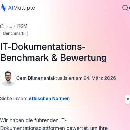
Benchmark-Ergebnisse
...
ITSM
Agentische KI
Leistungsübersicht
Benchmark
Cybersicherheit
Benutzerbewertungen & Ratings
Daten
IT-Dokumentations-
Unternehmenssoftware
Funktionsvergleich
Benchmark & Bewertung
Dienstleistungen
Anbieteranalyse
Cem Dilmegani
aktualisiert am
24. März 2026
Gemeinsame Funktionen
Kontaktieren
Unterscheidende Funktionen
Siehe unsere
ethischen Normen
Unsere Auswahlkriterien
Methodik
Wir haben die führenden IT-
Dokumentationsplattformen bewertet, um ihre