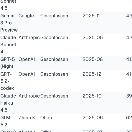
Sonnet
4.5
Gemini
Google
Geschlossen
2025-11
43
3 Pro
Preview
Claude
Anthropic
Geschlossen
2025-05
42
Sonnet
4
GPT-5
OpenAI
Geschlossen
2025-08
41
(High)
GPT-
OpenAI
Geschlossen
2025-12
41
5.2-
codex
Claude
Anthropic
Geschlossen
2025-10
39
Haiku
4.5
GLM
Zhipu KI
Offen
2026-06
62
5.2