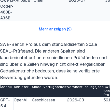
Qwen3-
Alibaba
Offen
2025-07
38
Coder-
480B-
A35B
Mehr anzeigen
(
9
)
SWE-Bench Pro aus dem standardisierten Scale
SEAL-Prüfstand. Die anderen Spalten sind
laborberichtet auf unterschiedlichen Prüfständen und
sind über die Zeilen hinweg nicht direkt vergleichbar.
Gedankenstriche bedeuten, dass keine verifizierte
Bewertung gefunden wurde.
Modell
Anbieter
Modellverfügbarkeit
Veröffentlichungsjahr
SW
Ben
Pro
GPT-
OpenAI
Geschlossen
2026-03
59.
5.4