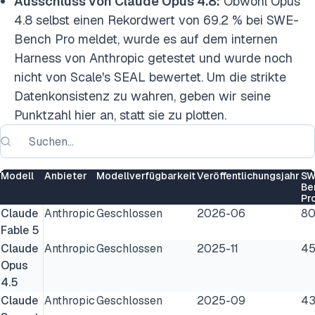
Ausschluss von Claude Opus 4.8:
Obwohl Opus
4.8 selbst einen Rekordwert von 69.2 % bei SWE-
Bench Pro meldet, wurde es auf dem internen
Harness von Anthropic getestet und wurde noch
nicht von Scale's SEAL bewertet. Um die strikte
Datenkonsistenz zu wahren, geben wir seine
Punktzahl hier an, statt sie zu plotten.
Modell
Anbieter
Modellverfügbarkeit
Veröffentlichungsjahr
SW
Be
Pr
Claude
Anthropic
Geschlossen
2026-06
80
Fable 5
Claude
Anthropic
Geschlossen
2025-11
45
Opus
4.5
Claude
Anthropic
Geschlossen
2025-09
43