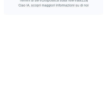
Termini di servizio
|
politica sulla riservatezza
|
Ciao IA, scopri maggiori informazioni su di noi