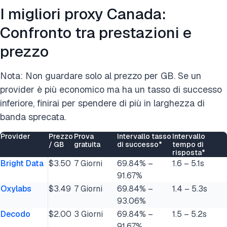
I migliori proxy Canada:
Confronto tra prestazioni e
prezzo
Nota: Non guardare solo al prezzo per GB. Se un
provider è più economico ma ha un tasso di successo
inferiore, finirai per spendere di più in larghezza di
banda sprecata.
Provider
Prezzo
Prova
Intervallo tasso
Intervallo
/ GB
gratuita
di successo*
tempo di
risposta*
Bright Data
$3.50
7 Giorni
69.84% –
1.6 – 5.1s
91.67%
Oxylabs
$3.49
7 Giorni
69.84% –
1.4 – 5.3s
93.06%
Decodo
$2.00
3 Giorni
69.84% –
1.5 – 5.2s
91.67%