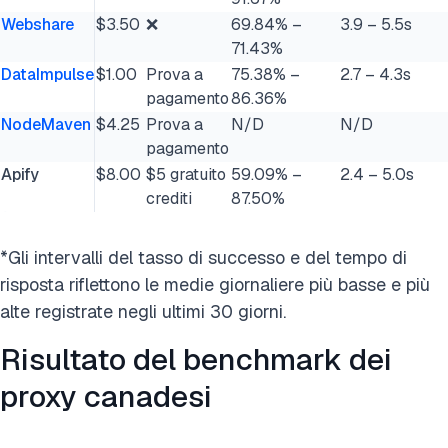
Webshare
$3.50
❌
69.84% –
3.9 – 5.5s
71.43%
DataImpulse
$1.00
Prova a
75.38% –
2.7 – 4.3s
pagamento
86.36%
NodeMaven
$4.25
Prova a
N/D
N/D
pagamento
Apify
$8.00
$5 gratuito
59.09% –
2.4 – 5.0s
crediti
87.50%
*Gli intervalli del tasso di successo e del tempo di
risposta riflettono le medie giornaliere più basse e più
alte registrate negli ultimi 30 giorni.
Risultato del benchmark dei
proxy canadesi