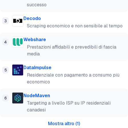
successo
Decodo
3
Scraping economico e non sensibile al tempo
Webshare
4
Prestazioni affidabili e prevedibili di fascia
media
DataImpulse
5
Residenziale con pagamento a consumo più
economico
NodeMaven
6
Targeting a livello ISP su IP residenziali
canadesi
Mostra altro
(
1
)