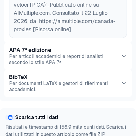
veloci IP CA)". Pubblicato online su
AIMultiple.com. Consultato il 22 Luglio
2026, da: https://aimultiple.com/canada-
proxies [Risorsa online]
APA 7ª edizione
Per articoli accademici e report di analisti
secondo lo stile APA 7ª.
BibTeX
Anteprima
HTML
Copia
Per documenti LaTeX e gestori di riferimenti
accademici.
Anteprima
HTML
Copia
Scarica tutti i dati
@misc{karatas2026,

Risultati e timestamp di 156.9 mila punti dati. Scarica i
  author = {Karatas, Gulbahar},

dati utilizzati in questo articolo come file ZIP