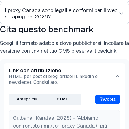
I proxy Canada sono legali e conformi per il web
Un “proxy CA” è un server che ti fornisce un
scraping nel 2026?
indirizzo IP canadese. Per bypassare le restrizioni
geografiche, imposta il tuo software o browser per
Cita questo benchmark
In Canada, puoi
utilizzare legalmente i proxy
per
inviare le richieste attraverso questo server.
attività come ricerche di mercato, monitoraggio dei
I siti web vedranno la posizione del proxy, come
Scegli il formato adatto a dove pubblicherai. Incollare la
prezzi e audit SEO, purché segui due principali
Toronto o Vancouver, invece della tua.
versione con link nel tuo CMS preserva il backlink.
norme legali:
PIPEDA
: Il Personal Information Protection and
Link con attribuzione
Electronic Documents Act proibisce lo scraping di
HTML, per post di blog, articoli LinkedIn e
informazioni personali identificabili (PII) senza
newsletter. Consigliato.
consenso.
Copyright
Act: Non estrarre “contenuti creativi”
Anteprima
HTML
Copia
protetti da copyright.
Gulbahar Karatas (2026) - "Abbiamo
confrontato i migliori proxy Canada (i più