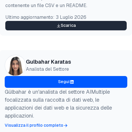
  title  = {{Abbiamo confrontato i migliori proxy C
contenente un file CSV e un README.
  year   = {2026},

  month  = jul,

Ultimo aggiornamento:
3 Luglio 2026
  howpublished    = {\url{https://aimultiple.com/ca
  note   = {AIMultiple. Consultato il 22 Luglio 202
Scarica
}
Gulbahar Karatas
Analista del Settore
Segui
Gülbahar è un'analista del settore AIMultiple
focalizzata sulla raccolta di dati web, le
applicazioni dei dati web e la sicurezza delle
applicazioni.
Visualizza il profilo completo