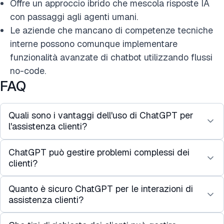
Offre un approccio ibrido che mescola risposte IA
con passaggi agli agenti umani.
Le aziende che mancano di competenze tecniche
interne possono comunque implementare
funzionalità avanzate di chatbot utilizzando flussi
no-code.
FAQ
Quali sono i vantaggi dell'uso di ChatGPT per
l'assistenza clienti?
ChatGPT può gestire problemi complessi dei
L'uso di ChatGPT nell'assistenza clienti offre
clienti?
diversi vantaggi, come:
Disponibilità 24/7
: ChatGPT può fornire risposte
Quanto è sicuro ChatGPT per le interazioni di
Sebbene ChatGPT per l'assistenza clienti
immediate alle richieste dei clienti in qualsiasi
assistenza clienti?
eccellano nel rispondere a domande comuni e
momento della giornata, migliorando la
gestire richieste di base, potrebbe dover elevare
soddisfazione del cliente.