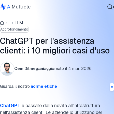
10 Casi d'uso di ChatGPT per l'assistenza clienti
...
LLM
IA Agente
Vantaggi dell'uso di ChatGPT nell'assistenza clienti
Approfondimento
Sicurezza Informatica
Principali sfide nell'uso di ChatGPT per l'assistenza clienti
Dati
ChatGPT per l'assistenza
e strategie di mitigazione
Software Aziendale
clienti: i 10 migliori casi d'uso
Servizi
Cita questa ricerca
Cem Dilmegani
aggiornato il
4 mar. 2026
Contattaci
Guarda il nostro
norme etiche
ChatGPT
è passato dalla novità all'infrastruttura
nell'assistenza clienti. Le aziende lo utilizzano per