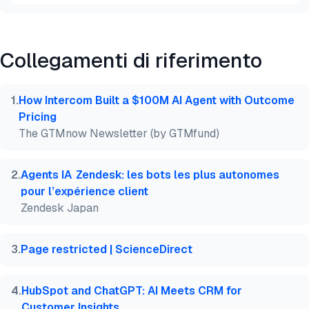
Anteprima
HTML
Copia
Collegamenti di riferimento
@misc{dilmegani2026,

  author = {Dilmegani, Cem},

  title  = {{ChatGPT per l'assistenza clienti: i 10
1
.
How Intercom Built a $100M AI Agent with Outcome
  year   = {2026},

Pricing
  month  = mar,

The GTMnow Newsletter (by GTMfund)
  howpublished    = {\url{https://aimultiple.com/ch
  note   = {AIMultiple. Consultato il 4 Marzo 2026}
}
2
.
Agents IA Zendesk: les bots les plus autonomes
pour l’expérience client
Zendesk Japan
3
.
Page restricted | ScienceDirect
4
.
HubSpot and ChatGPT: AI Meets CRM for
Customer Insights