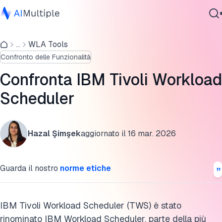
Panoramica di IBM Tivoli Workload Scheduler
...
WLA Tools
IA Agente
Funzionalità
Confronto delle Funzionalità
Sicurezza Informatica
Alternative a IBM Tivoli con esempi reali
Dati
Confronta IBM Tivoli Workload
Software Aziendale
Ulteriori letture
Scheduler
Servizi
Cita questa ricerca
Hazal Şimşek
aggiornato il
16 mar. 2026
Contattaci
Guarda il nostro
norme etiche
IBM Tivoli Workload Scheduler (TWS) è stato
rinominato IBM Workload Scheduler, parte della più