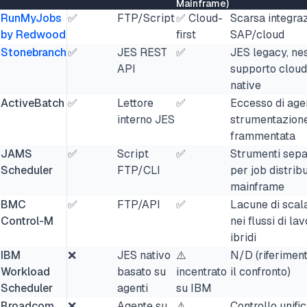
Mainframe)
RunMyJobs
✅
FTP/Script
✅ Cloud-
Scarsa integra
by Redwood
first
SAP/cloud
Stonebranch
✅
JES REST
✅
JES legacy, ne
API
supporto cloud
native
ActiveBatch
✅
Lettore
✅
Eccesso di agen
interno JES
strumentazion
frammentata
JAMS
✅
Script
✅
Strumenti sepa
Scheduler
FTP/CLI
per job distribui
mainframe
BMC
✅
FTP/API
✅
Lacune di scala
Control-M
nei flussi di la
ibridi
IBM
❌
JES nativo
⚠️
N/D (riferimen
Workload
basato su
incentrato
il confronto)
Scheduler
agenti
su IBM
Broadcom
❌
Agente su
⚠️
Controllo unifi