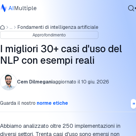
Applicazioni generali
...
Fondamenti di intelligenza artificiale
IA Agente
Retail ed e-commerce
Approfondimento
Sicurezza Informatica
Sanità casi d'uso
Dati
I migliori 30+ casi d'uso del
Software Aziendale
Servizi finanziari casi d'uso
NLP con esempi reali
Servizi
Risorse umane casi d'uso
Cem Dilmegani
aggiornato il
10 giu. 2026
Caso d'uso nel settore legale
Contattaci
Caso d'uso nell'istruzione
Guarda il nostro
norme etiche
Sviluppo software
Supply chain e operazioni
Abbiamo analizzato oltre 250 implementazioni in
diversi settori. Trenta casi d'uso sono emersi non