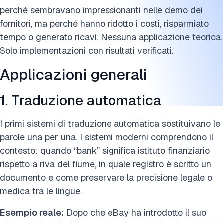
Tendenze emergenti del NLP
perché sembravano impressionanti nelle demo dei
FAQ
fornitori, ma perché hanno ridotto i costi, risparmiato
tempo o generato ricavi. Nessuna applicazione teorica.
Ulteriori letture
Solo implementazioni con risultati verificati.
Cita questa ricerca
Applicazioni generali
1. Traduzione automatica
I primi sistemi di traduzione automatica sostituivano le
parole una per una. I sistemi moderni comprendono il
contesto: quando “bank” significa istituto finanziario
rispetto a riva del fiume, in quale registro è scritto un
documento e come preservare la precisione legale o
medica tra le lingue.
Esempio reale:
Dopo che eBay ha introdotto il suo