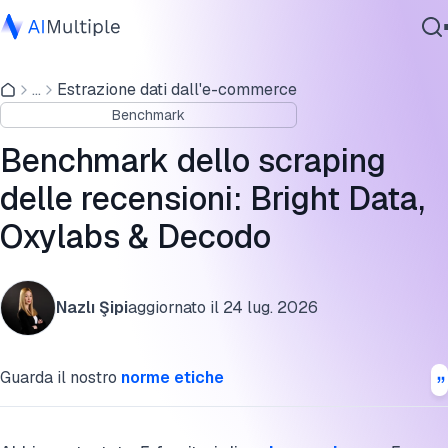
Benchmark dello scraping delle recensioni
...
Estrazione dati dall'e-commerce
IA Agente
Prezzi dei fornitori di scraping delle recensioni
Benchmark
Sicurezza Informatica
Fornitori di scraping delle recensioni gratuito prova
Dati
Benchmark dello scraping
Software Aziendale
Fornitori di scraping delle recensioni e risultati del
delle recensioni: Bright Data,
Servizi
benchmark
Oxylabs & Decodo
Metodologia del benchmark dello scraping delle recension
FAQ
Contattaci
Nazlı Şipi
aggiornato il
24 lug. 2026
Cita questo benchmark
Guarda il nostro
norme etiche