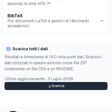
secondo lo stile APA 7ª.
BibTeX
Anteprima
HTML
Copia
Per documenti LaTeX e gestori di riferimenti
accademici.
Anteprima
HTML
Copia
Scarica tutti i dati
@misc{sipi2026,

Risultati e timestamp di 14.0 mila punti dati. Scarica i
  author = {Şipi, Nazlı},

dati utilizzati in questo articolo come file ZIP
  title  = {{Benchmark dello scraping delle recens
contenente un file CSV e un README.
  year   = {2026},

  month  = jul,

Ultimo aggiornamento:
3 Luglio 2026
  howpublished    = {\url{https://aimultiple.com/re
  note   = {AIMultiple. Consultato il 24 Luglio 202
Scarica
}