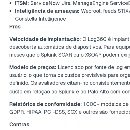
ITSM:
ServiceNow, Jira, ManageEngine Service
Inteligência de ameaças:
Webroot, feeds STIX/T
Constella Intelligence
Prós
Velocidade de implantação:
O Log360 é implant
descoberta automática de dispositivos. Para equip
meses que o Splunk SOAR ou o XSOAR podem exigir,
Modelo de preços:
Licenciado por fonte de log e
usuário, o que torna os custos previsíveis para or
definido. Os avaliadores citam-no consistentemen
custo em relação ao Splunk e ao Palo Alto com co
Relatórios de conformidade:
1.000+ modelos de r
GDPR, HIPAA, PCI-DSS, SOX e outros são fornecido
Contras