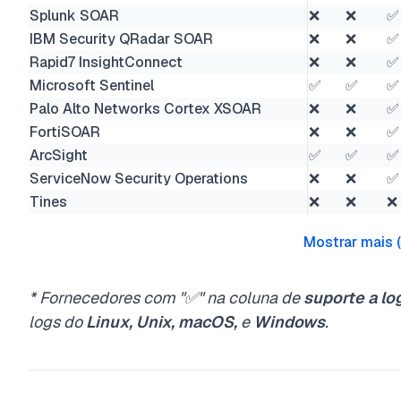
Splunk SOAR
❌
❌
✅
IBM Security QRadar SOAR
❌
❌
✅
Rapid7 InsightConnect
❌
❌
✅
Microsoft Sentinel
✅
✅
✅
Palo Alto Networks Cortex XSOAR
❌
❌
✅
FortiSOAR
❌
❌
✅
ArcSight
✅
✅
✅
ServiceNow Security Operations
❌
❌
✅
Tines
❌
❌
❌
Mostrar mais
(
* Fornecedores com "✅" na coluna de
suporte a lo
logs do
Linux, Unix, macOS,
e
Windows
.