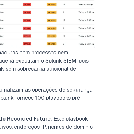
 maduras com processos bem
que já executam o Splunk SIEM, pois
nk sem sobrecarga adicional de
tomatizam as operações de segurança
 Splunk fornece 100 playbooks pré-
do Recorded Future:
Este playbook
uivos, endereços IP, nomes de domínio