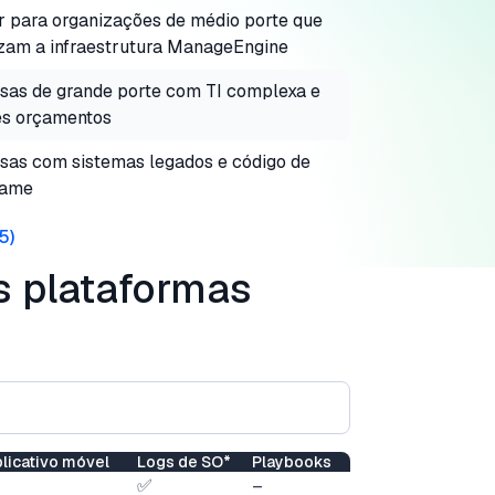
 para organizações de médio porte que
lizam a infraestrutura ManageEngine
as de grande porte com TI complexa e
es orçamentos
as com sistemas legados e código de
rame
5
)
s plataformas
licativo móvel
Logs de SO*
Playbooks
✅
–