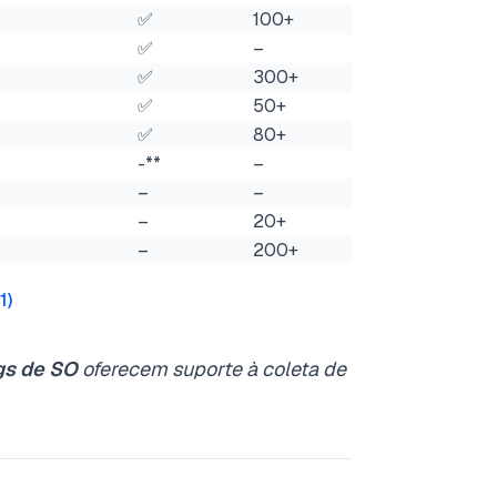
✅
100+
✅
–
✅
300+
✅
50+
✅
80+
-**
–
–
–
–
20+
–
200+
1
)
gs de SO
oferecem suporte à coleta de