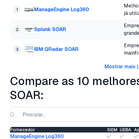
Melhor
ManageEngine Log360
1
já uti
Empres
Splunk SOAR
2
grand
Empres
IBM QRadar SOAR
3
mainf
Mostrar mais
(
Compare as 10 melhore
SOAR:
Fornecedor
SIEM
UEBA
Ap
ManageEngine Log360
✅
✅
✅