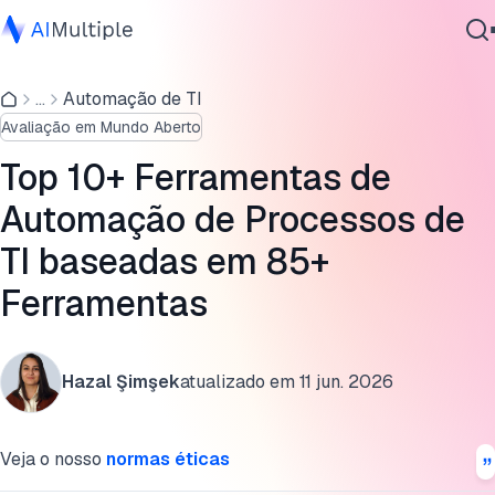
Critérios de seleção
...
Automação de TI
IA Agêntica
Ferramentas de automação de processos de TI
Avaliação em Mundo Aberto
Segurança cibernética
selecionadas
Dados
Top 10+ Ferramentas de
Quais são os diferentes tipos de ferramentas de ITPA?
Software Empresarial
Automação de Processos de
Serviços
Perguntas frequentes
TI baseadas em 85+
Leitura adicional
Ferramentas
Cite esta pesquisa
Contate-nos
Hazal Şimşek
atualizado em
11 jun. 2026
Veja o nosso
normas éticas