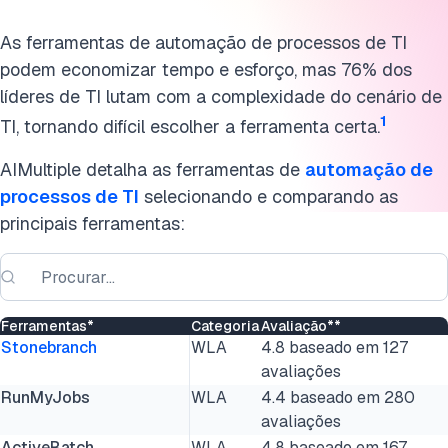
As ferramentas de automação de processos de TI
podem economizar tempo e esforço, mas 76% dos
líderes de TI lutam com a complexidade do cenário de
1
TI, tornando difícil escolher a ferramenta certa.
AIMultiple detalha as ferramentas de
automação de
processos de TI
selecionando e comparando as
principais ferramentas:
Ferramentas*
Categoria
Avaliação**
Stonebranch
WLA
4.8 baseado em 127
avaliações
RunMyJobs
WLA
4.4 baseado em 280
avaliações
ActiveBatch
WLA
4.8 baseado em 167