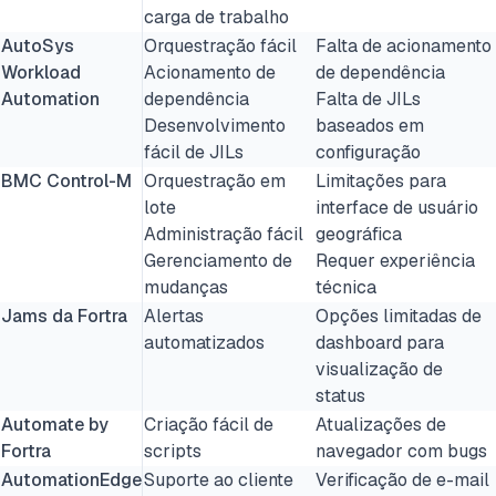
carga de trabalho
AutoSys
Orquestração fácil
Falta de acionamento
Workload
Acionamento de
de dependência
Automation
dependência
Falta de JILs
Desenvolvimento
baseados em
fácil de JILs
configuração
BMC Control-M
Orquestração em
Limitações para
lote
interface de usuário
Administração fácil
geográfica
Gerenciamento de
Requer experiência
mudanças
técnica
Jams da Fortra
Alertas
Opções limitadas de
automatizados
dashboard para
visualização de
status
Automate by
Criação fácil de
Atualizações de
Fortra
scripts
navegador com bugs
AutomationEdge
Suporte ao cliente
Verificação de e-mail