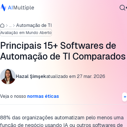
Comparação de softwares de automação de TI
...
Automação de TI
IA Agêntica
Quais são os diferentes tipos de automação de TI?
Avaliação em Mundo Aberto
Segurança cibernética
Capacidades dos softwares de automação de TI
Dados
Principais 15+ Softwares de
Software Empresarial
Perguntas frequentes
Automação de TI Comparados
Serviços
Leitura adicional
Hazal Şimşek
atualizado em
27 mar. 2026
Cite esta pesquisa
Contate-nos
Veja o nosso
normas éticas
88% das organizações automatizam pelo menos uma
função de negócio usando IA ou outros softwares de