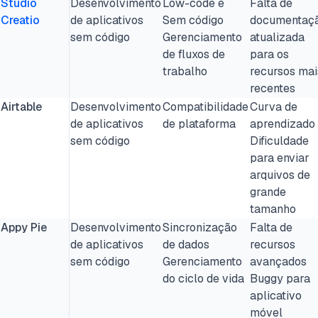
Studio
Desenvolvimento
Low-code e
Falta de
Creatio
de aplicativos
Sem código
documentaç
sem código
Gerenciamento
atualizada
de fluxos de
para os
trabalho
recursos mai
recentes
Airtable
Desenvolvimento
Compatibilidade
Curva de
de aplicativos
de plataforma
aprendizado
sem código
Dificuldade
para enviar
arquivos de
grande
tamanho
Appy Pie
Desenvolvimento
Sincronização
Falta de
de aplicativos
de dados
recursos
sem código
Gerenciamento
avançados
do ciclo de vida
Buggy para
aplicativo
móvel