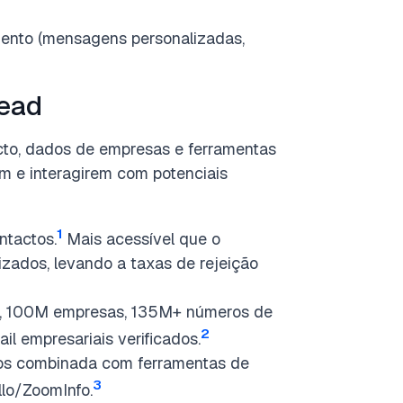
amento (mensagens personalizadas,
lead
cto, dados de empresas e ferramentas
m e interagirem com potenciais
1
tactos.
Mais acessível que o
izados, levando a taxas de rejeição
, 100M empresas, 135M+ números de
2
l empresariais verificados.
s combinada com ferramentas de
3
llo/ZoomInfo.