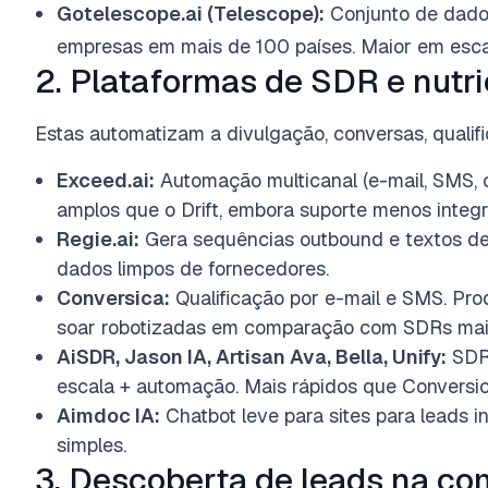
Gotelescope.ai (Telescope):
Conjunto de dad
empresas em mais de 100 países. Maior em esca
2. Plataformas de SDR e nutri
Estas automatizam a divulgação, conversas, quali
Exceed.ai:
Automação multicanal (e-mail, SMS, c
amplos que o Drift, embora suporte menos integr
Regie.ai:
Gera sequências outbound e textos d
dados limpos de fornecedores.
Conversica:
Qualificação por e-mail e SMS. Pr
soar robotizadas em comparação com SDRs mais
AiSDR, Jason IA, Artisan Ava, Bella, Unify:
SDRs
escala + automação. Mais rápidos que Conversi
Aimdoc IA:
Chatbot leve para sites para leads i
simples.
3. Descoberta de leads na c