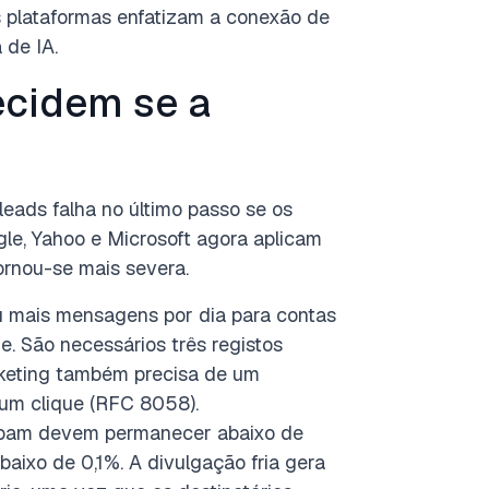
as plataformas enfatizam a conexão de
 de IA.
ecidem se a
leads falha no último passo se os
le, Yahoo e Microsoft agora aplicam
ornou-se mais severa.
 mais mensagens por dia para contas
. São necessários três registos
keting também precisa de um
um clique (RFC 8058).
pam devem permanecer abaixo de
baixo de 0,1%. A divulgação fria gera