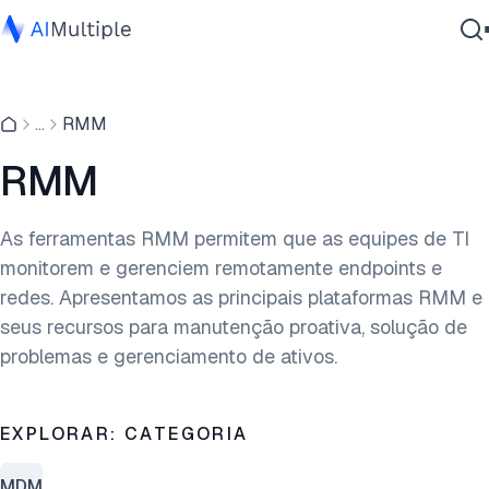
IA Agêntica
...
RMM
Segurança cibernética
Dados
RMM
Software Empresarial
Serviços
As ferramentas RMM permitem que as equipes de TI
monitorem e gerenciem remotamente endpoints e
redes. Apresentamos as principais plataformas RMM e
Contate-nos
seus recursos para manutenção proativa, solução de
problemas e gerenciamento de ativos.
EXPLORAR: CATEGORIA
MDM