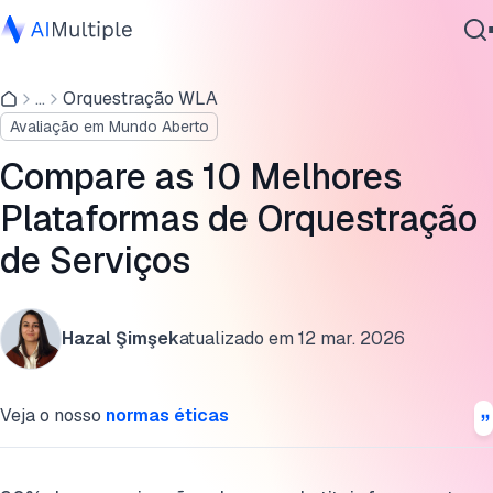
RunMyJobs
...
Orquestração WLA
IA Agêntica
Stonebranch
Avaliação em Mundo Aberto
Segurança cibernética
ActiveBatch
Dados
Compare as 10 Melhores
Software Empresarial
Jams Scheduler
Plataformas de Orquestração
Serviços
de Serviços
Ansible by Red Hat
BMC Control-M
Contate-nos
Hazal Şimşek
atualizado em
12 mar. 2026
CA Automic Automation
HCL Workload Automation
Veja o nosso
normas éticas
OpCon by SMA Technologies