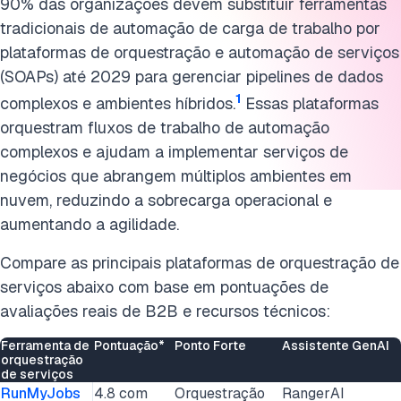
Tidal Software
90% das organizações devem substituir ferramentas
tradicionais de automação de carga de trabalho por
As 6 capacidades principais das plataformas de
plataformas de orquestração e automação de serviços
orquestração de serviços
(SOAPs) até 2029 para gerenciar pipelines de dados
1
O Futuro das SOAPs
complexos e ambientes híbridos.
Essas plataformas
orquestram fluxos de trabalho de automação
Plataformas de orquestração de serviços para TI Híbrida
complexos e ajudam a implementar serviços de
negócios que abrangem múltiplos ambientes em
Perguntas frequentes
nuvem, reduzindo a sobrecarga operacional e
Leitura adicional
aumentando a agilidade.
Cite esta pesquisa
Compare as principais plataformas de orquestração de
serviços abaixo com base em pontuações de
avaliações reais de B2B e recursos técnicos:
Ferramenta de
Pontuação*
Ponto Forte
Assistente GenAI
orquestração
de serviços
RunMyJobs
4.8 com
Orquestração
RangerAI