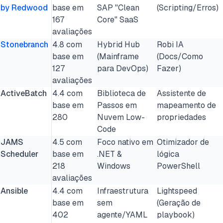
by Redwood
base em
SAP "Clean
(Scripting/Erros)
167
Core" SaaS
avaliações
Stonebranch
4.8 com
Hybrid Hub
Robi IA
base em
(Mainframe
(Docs/Como
127
para DevOps)
Fazer)
avaliações
ActiveBatch
4.4 com
Biblioteca de
Assistente de
base em
Passos em
mapeamento de
280
Nuvem Low-
propriedades
Code
JAMS
4.5 com
Foco nativo em
Otimizador de
Scheduler
base em
.NET &
lógica
218
Windows
PowerShell
avaliações
Ansible
4.4 com
Infraestrutura
Lightspeed
base em
sem
(Geração de
402
agente/YAML
playbook)