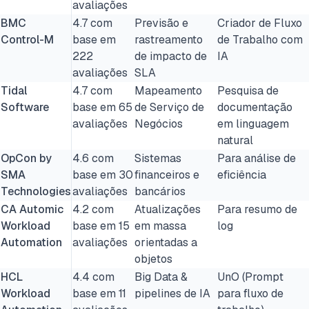
avaliações
BMC
4.7 com
Previsão e
Criador de Fluxo
Control-M
base em
rastreamento
de Trabalho com
222
de impacto de
IA
avaliações
SLA
Tidal
4.7 com
Mapeamento
Pesquisa de
Software
base em 65
de Serviço de
documentação
avaliações
Negócios
em linguagem
natural
OpCon by
4.6 com
Sistemas
Para análise de
SMA
base em 30
financeiros e
eficiência
Technologies
avaliações
bancários
CA Automic
4.2 com
Atualizações
Para resumo de
Workload
base em 15
em massa
log
Automation
avaliações
orientadas a
objetos
HCL
4.4 com
Big Data &
UnO (Prompt
Workload
base em 11
pipelines de IA
para fluxo de