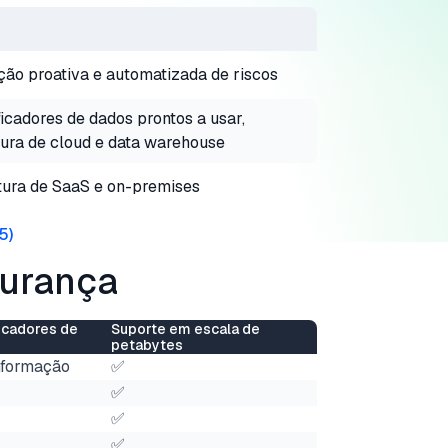
ção proativa e automatizada de riscos
ficadores de dados prontos a usar,
ura de cloud e data warehouse
ura de SaaS e on-premises
5
)
gurança
ficadores de
Suporte em escala de
petabytes
nformação
✅
✅
✅
✅