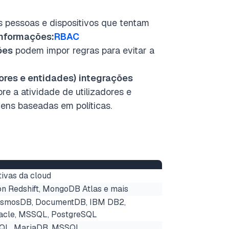
as pessoas e dispositivos que tentam
informações:
RBAC
ões
podem impor regras para evitar a
ores e entidades)
integrações
e a atividade de utilizadores e
ens baseadas em políticas
.
tivas da cloud
n Redshift, MongoDB Atlas e mais
smosDB, DocumentDB, IBM DB2,
acle, MSSQL, PostgreSQL
SQL, MariaDB, MSSQL