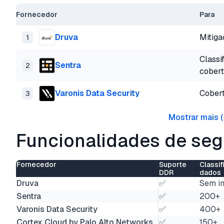
Fornecedor
Para
Druva
Mitiga
1
Classi
Sentra
2
cobert
Varonis Data Security
Cobert
3
Mostrar mais
(
Funcionalidades de se
Fornecedor
Suporte
Classi
DDR
dados
Druva
✅
Sem i
Sentra
✅
200+
Varonis Data Security
✅
400+
Cortex Cloud by Palo Alto Networks
✅
150+