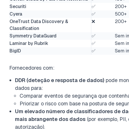
Securiti
✅
200+
Cyera
✅
500+
OneTrust Data Discovery &
❌
200+
Classification
Symmetry DataGuard
✅
Sem i
Laminar by Rubrik
✅
Sem i
BigID
✅
Sem i
Fornecedores com:
DDR (deteção e resposta de dados)
pode moni
dados para:
Comparar eventos de segurança que contenham
Priorizar o risco com base na postura de segu
Um elevado número de classificadores de d
mais abrangente dos dados
(por exemplo, PII,
autorização).