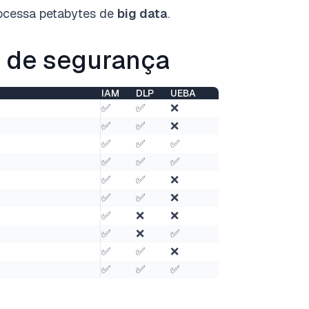
ocessa petabytes de
big data
.
de segurança
IAM
DLP
UEBA
✅
✅
❌
✅
✅
❌
✅
✅
✅
✅
✅
✅
✅
✅
❌
✅
✅
❌
✅
❌
❌
✅
❌
✅
✅
✅
❌
✅
✅
✅