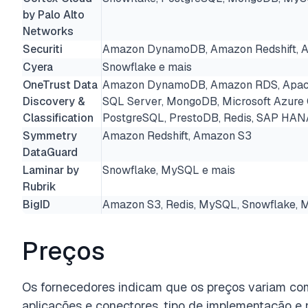
by Palo Alto
Networks
Securiti
Amazon DynamoDB, Amazon Redshift, 
Cyera
Snowflake e mais
OneTrust Data
Amazon DynamoDB, Amazon RDS, Apache
Discovery &
SQL Server, MongoDB, Microsoft Azur
Classification
PostgreSQL, PrestoDB, Redis, SAP HAN
Symmetry
Amazon Redshift, Amazon S3
DataGuard
Laminar by
Snowflake, MySQL e mais
Rubrik
BigID
Amazon S3, Redis, MySQL, Snowflake, 
Preços
Os fornecedores indicam que os preços variam co
aplicações e conectores, tipo de implementação e n