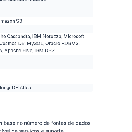
Amazon S3
 Cassandra, IBM Netezza, Microsoft
e Cosmos DB, MySQL, Oracle RDBMS,
A, Apache Hive, IBM DB2
MongoDB Atlas
m base no número de fontes de dados,
ível de serviços e suporte.