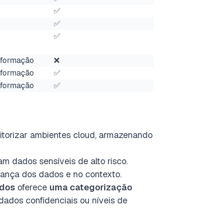
✅
✅
✅
nformação
❌
nformação
✅
nformação
✅
torizar ambientes cloud, armazenando
 dados sensíveis de alto risco.
rança dos dados e no contexto.
ados
oferece
uma categorização
 dados confidenciais ou níveis de