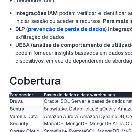
Fornecedores com:
Integrações IAM
podem verificar e identificar 
iniciar sessão ou aceder a recursos.
Para mais 
DLP (
prevenção de perda de dados
)
integraç
exfiltração de dados.
UEBA (análise de comportamento de utilizad
podem
fornecer
insights baseados em dados sobr
dispositivos, em vez de dependerem de abordag
Cobertura
Fornecedor
Bases de dados e data warehouses
Druva
Oracle, SQL Server e bases de dados na
Sentra
Snowflake, Databricks, BigQuery, Amazo
Varonis Data
Amazon Aurora, Amazon DynamoDB, Co
Security
MariaDB, MongoDB, MongoDB Atlas, Or
Cortex Cloud
Snowflake, PostgreSQL, MongoDB, My