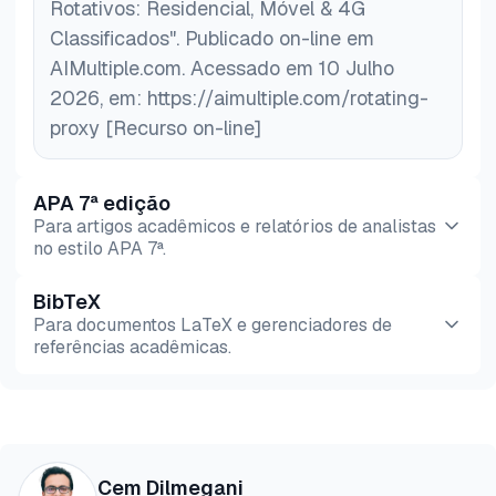
Rotativos: Residencial, Móvel & 4G
Classificados". Publicado on-line em
AIMultiple.com. Acessado em 10 Julho
2026, em: https://aimultiple.com/rotating-
proxy [Recurso on-line]
APA 7ª edição
Para artigos acadêmicos e relatórios de analistas
no estilo APA 7ª.
BibTeX
Pré-
HTML
Copiar
Para documentos LaTeX e gerenciadores de
visualização
referências acadêmicas.
Pré-
HTML
Copiar
visualização
@misc{dilmegani2026,

Cem Dilmegani