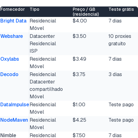
Fornecedor
Tipo
Preço / GB
Teste grátis
(residencial)
Bright Data
Residencial
$4.00
7 dias
Móvel
Webshare
Datacenter
$3.50
10 proxies
Residencial
gratuito
ISP
Oxylabs
Residencial
$3.49
7 dias
Móvel
Decodo
Residencial
$3.75
3 dias
Datacenter
compartilhado
Móvel
DataImpulse
Residencial
$1.00
Teste pago
Móvel
NodeMaven
Residencial
$4.25
Teste pago
Móvel
Nimble
Residencial
$7.50
7 dias