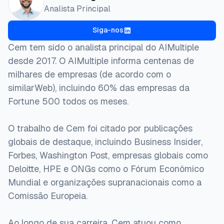
  author = {Dilmegani, Cem},

Analista Principal
  title  = {{Melhores Proxies Rotativos: Residenci
  year   = {2026},

Siga-nos
  month  = jul,

  howpublished    = {\url{https://aimultiple.com/ro
Cem tem sido o analista principal do AIMultiple
  note   = {AIMultiple. Acessado em 10 Julho 2026}

desde 2017. O AIMultiple informa centenas de
}
milhares de empresas (de acordo com o
similarWeb), incluindo 60% das empresas da
Fortune 500 todos os meses.
O trabalho de Cem foi citado por publicações
globais de destaque, incluindo Business Insider,
Forbes, Washington Post, empresas globais como
Deloitte, HPE e ONGs como o Fórum Econômico
Mundial e organizações supranacionais como a
Comissão Europeia.
Ao longo de sua carreira, Cem atuou como